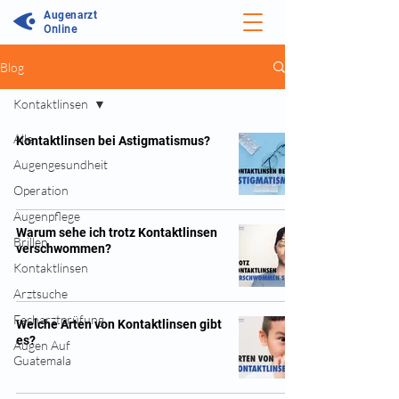
Augenarzt
Online
Blog
Kontaktlinsen
Alle
Kontaktlinsen bei Astigmatismus?
Augengesundheit
Operation
Augenpflege
Warum sehe ich trotz Kontaktlinsen
Brillen
verschwommen?
Kontaktlinsen
Arztsuche
Facharztprüfung
Welche Arten von Kontaktlinsen gibt
es?
Augen Auf
Guatemala