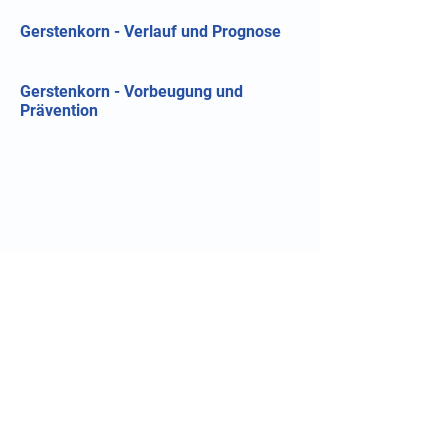
Gerstenkorn - Verlauf und Prognose
Gerstenkorn - Vorbeugung und
Prävention
Quicklinks
Notdienst
Augen-Forum
Arztsuche
Gesundheitsratgeber
Krankheiten von A-Z
Atlas der Augenheilkunde
Online Sehtests
Befund Dolmetscher
Augen auf Guatemala
Operationen