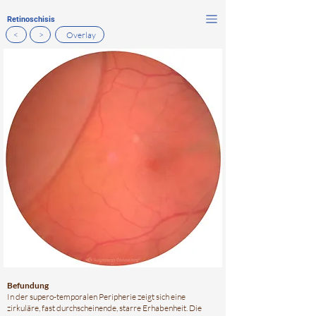
Retinoschisis
<
>
Overlay
Befundung
In der supero-temporalen Peripherie zeigt sich eine
zirkuläre, fast durchscheinende, starre Erhabenheit. Die