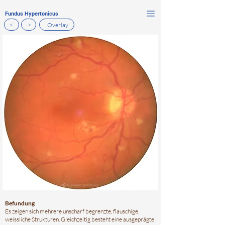
Fundus Hypertonicus
<
>
Overlay
Befundung
Es zeigen sich mehrere unscharf begrenzte, flauschige,
weissliche Strukturen. Gleichzeitig besteht eine ausgeprägte