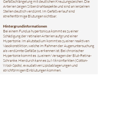
Gefäßschlängelung mit deutlichen Kreuzungszeichen. Die
Arterien zeigen Silberdrahtaspekte und sind an ienzelnen
Stellen deutlich verdünnt. Im Gefäßverlauf sind
streifenförmige Blutungen sichtbar.
Hintergrundinformationen
Bei einem Fundus hypertonicus kommt es zu einer
Schädigung der retinalen Arterien aufgrund einer
Hypertonie. Im akutstadium kommt es zu einer reaktiven
Vasokonstiktion, welche im Rahmen der Augenuntersuchung
als verdünnte Gefäße zu erkennen ist. Bei chronischer
Hypertonie kommt es zu einem Versagen der Blut-Retina-
Schranke. Hierdurch kann es zu Mikroinfarkten (Cotton-
Wool-Spots), exsudativen Lipidablagerungen und
strichförmigen Einblutungen kommen.
Eine mögliche Einteilung ist die Klassifikation nach Keith-
Wagener-Baker:
Stadium I: leicht verdünnte Arteriolen, Gefäßschlängelungen
(Tortuositas vasorum), keine fokalen Engstellen
Stadium II: starke Gefäßengstellung mit fokalen Engstellen,
Kreuzungszeichen (Gunn-Zeichen)
Stadium III: zusätzlich Cotton-Wool-Herde, harte Exsudate,
Blutungen
Stadium IV: zusätzlich Papillenschwellung, Optikusatrophie
Weitere Informationen