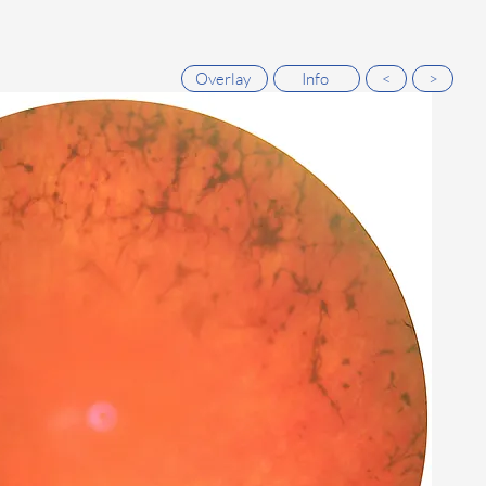
Overlay
Info
<
>