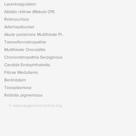
Laserkoagulation
Ablatio retinae (Makula Off)
Retinoschisis
Aderhautbuckel
Akute posteriore Multifokale Plakoide Pigmentepitheliopathie
Tamoxifenretinopathie
Multifokale Choroiditis
Chorioretinopathia Serpiginosa
Candida Endophthalmitis
Fibrae Medullares
Berlinödem
Toxoplasmose
Retinitis pigmentosa
©
www.augenarzt-online.org