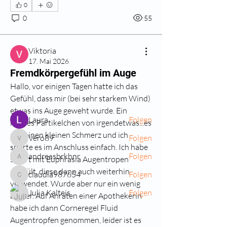
0
0
55
Info
Fragen rund um das Thema Auge?
Viktoria
Erhalten Sie Antworten von an
...
17. Mai 2026
Fremdkörpergefühl im Auge
Weiterlesen
Hallo, vor einigen Tagen hatte ich das 
Gefühl, dass mir (bei sehr starkem Wind) 
Mitglieder
etwas ins Auge geweht wurde. Ein 
Laura
Folgen
kleines Partikelchen von irgendetwas...es 
gab einen kleinen Schmerz und ich 
Vero89
Folgen
Vero89
spürte es im Anschluss einfach. Ich habe 
andreasbrkhnr
Folgen
sofort mit Euphrasia Augentropen 
andreasbrkhnr
gespült, diese dann auch weiterhin 
claudia987654
Folgen
claudia987654
verwendet. Wurde aber nur ein wenig 
Julia Kalteis
Folgen
besser. Auf Anraten einer Apothekerin 
Alle Mitglieder anzeigen (315)
habe ich dann Corneregel Fluid 
Augentropfen genommen, leider ist es 