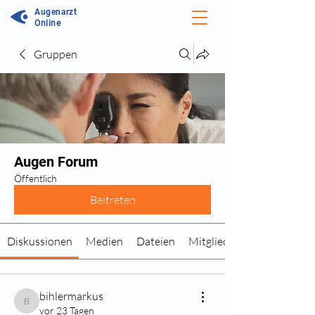
Augenarzt
Online
Gruppen
Augen Forum
Öffentlich
Beitreten
Diskussionen
Medien
Dateien
Mitglieder
bihlermarkus
bihlermarkus
vor 23 Tagen