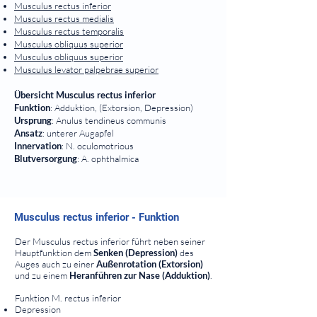
Musculus rectus inferior
Musculus rectus medialis
Musculus rectus temporalis
Musculus obliquus superior
Musculus obliquus superior
Musculus levator palpebrae superior
Übersicht Musculus rectus inferior
Funktion
: Adduktion, (Extorsion, Depression)
Ursprung
: Anulus tendineus communis
Ansatz
: unterer Augapfel
Innervation
: N. oculomotrious
Blutversorgung
: A. ophthalmica
⠀
⠀
Musculus rectus inferior - Funktion
⠀
Der Musculus rectus inferior führt neben seiner
Hauptfunktion dem
Senken (Depression)
des
Auges auch zu einer
Außenrotation (Extorsion)
und zu einem
Heranführen zur Nase (Adduktion)
.
Funktion M. rectus inferior
Depression