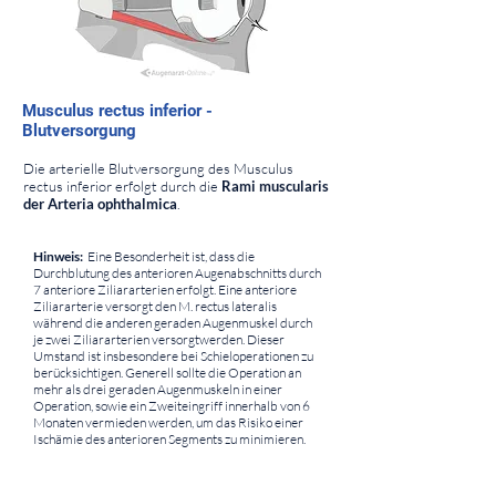
⠀
Musculus rectus inferior -
Blutversorgung
⠀
Die arterielle Blutversorgung des Musculus
rectus inferior erfolgt durch die
Rami muscularis
der Arteria ophthalmica
.
⠀
Hinweis:
Eine Besonderheit ist, dass die
Durchblutung des anterioren Augenabschnitts durch
7 anteriore Ziliararterien erfolgt. Eine anteriore
Ziliararterie versorgt den M. rectus lateralis
während die anderen geraden Augenmuskel durch
je zwei Ziliararterien versorgtwerden. Dieser
Umstand ist insbesondere bei Schieloperationen zu
berücksichtigen. Generell sollte die Operation an
mehr als drei geraden Augenmuskeln in einer
Operation, sowie ein Zweiteingriff innerhalb von 6
Monaten vermieden werden, um das Risiko einer
Ischämie des anterioren Segments zu minimieren.
⠀
⠀
⠀