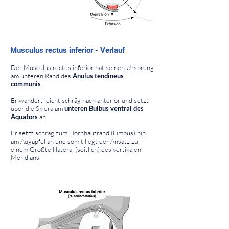
⠀
⠀
Musculus rectus inferior - Verlauf
⠀
Der Musculus rectus inferior hat seinen Ursprung
am unteren Rand des
Anulus tendineus
communis
.
Er wandert leicht schräg nach anterior und setzt
über die Sklera am
unteren Bulbus ventral des
Äquators
an.
Er setzt schräg zum Hornhautrand (Limbus) hin
am Augapfel an und somit liegt der Ansatz zu
einem Großteil lateral (seitlich) des vertikalen
Meridians.
⠀
⠀