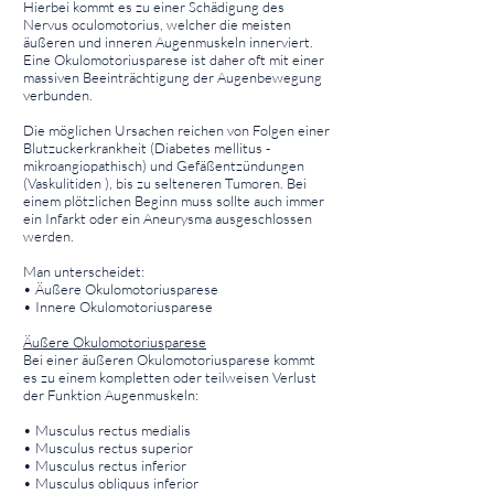
Hierbei kommt es zu einer Schädigung des
Nervus oculomotorius, welcher die meisten
äußeren und inneren Augenmuskeln innerviert.
Eine Okulomotoriusparese ist daher oft mit einer
massiven Beeinträchtigung der Augenbewegung
verbunden.
Die möglichen Ursachen reichen von Folgen einer
Blutzuckerkrankheit (Diabetes mellitus -
mikroangiopathisch) und Gefäßentzündungen
(Vaskulitiden ), bis zu selteneren Tumoren. Bei
einem plötzlichen Beginn muss sollte auch immer
ein Infarkt oder ein Aneurysma ausgeschlossen
werden.
Man unterscheidet:
• Äußere Okulomotoriusparese
• Innere Okulomotoriusparese
Äußere Okulomotoriusparese
Bei einer äußeren Okulomotoriusparese kommt
es zu einem kompletten oder teilweisen Verlust
der Funktion Augenmuskeln:
• Musculus rectus medialis
• Musculus rectus superior
• Musculus rectus inferior
• Musculus obliquus inferior