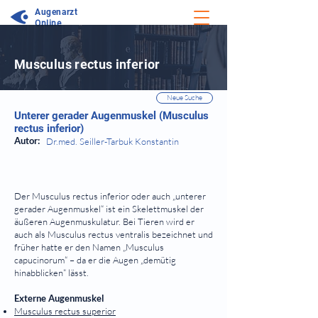
Augenarzt
Online
⠀
Musculus rectus inferior
⠀
⠀
Neue Suche
Unterer gerader Augenmuskel (Musculus
rectus inferior)
Autor:
Dr.med. Seiller-Tarbuk Konstantin
⠀
Der Musculus rectus inferior oder auch „unterer
gerader Augenmuskel“ ist ein Skelettmuskel der
äußeren Augenmuskulatur. Bei Tieren wird er
auch als Musculus rectus ventralis bezeichnet und
früher hatte er den Namen „Musculus
capucinorum“ – da er die Augen „demütig
hinabblicken“ lässt.
Externe Augenmuskel
Musculus rectus superior