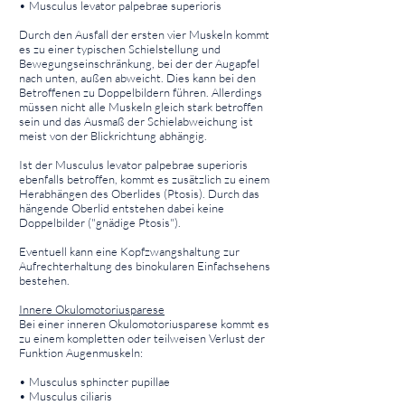
• Musculus levator palpebrae superioris
Durch den Ausfall der ersten vier Muskeln kommt
es zu einer typischen Schielstellung und
Bewegungseinschränkung, bei der der Augapfel
nach unten, außen abweicht. Dies kann bei den
Betroffenen zu Doppelbildern führen. Allerdings
müssen nicht alle Muskeln gleich stark betroffen
sein und das Ausmaß der Schielabweichung ist
meist von der Blickrichtung abhängig.
Ist der Musculus levator palpebrae superioris
ebenfalls betroffen, kommt es zusätzlich zu einem
Herabhängen des Oberlides (Ptosis). Durch das
hängende Oberlid entstehen dabei keine
Doppelbilder ("gnädige Ptosis").
Eventuell kann eine Kopfzwangshaltung zur
Aufrechterhaltung des binokularen Einfachsehens
bestehen.
Innere Okulomotoriusparese
Bei einer inneren Okulomotoriusparese kommt es
zu einem kompletten oder teilweisen Verlust der
Funktion Augenmuskeln:
• Musculus sphincter pupillae
• Musculus ciliaris