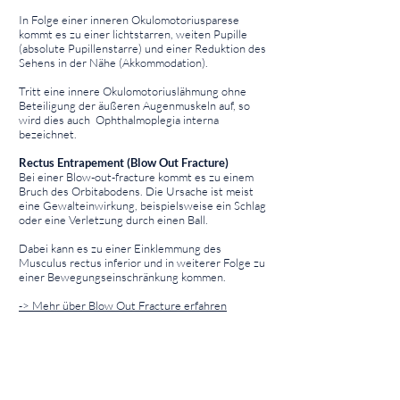
In Folge einer inneren Okulomotoriusparese
kommt es zu einer lichtstarren, weiten Pupille
(absolute Pupillenstarre) und einer Reduktion des
Sehens in der Nähe (Akkommodation).
Tritt eine innere Okulomotoriuslähmung ohne
Beteiligung der äußeren Augenmuskeln auf, so
wird dies auch Ophthalmoplegia interna
bezeichnet.
Rectus Entrapement (Blow Out Fracture)
Bei einer Blow-out-fracture kommt es zu einem
Bruch des Orbitabodens. Die Ursache ist meist
eine Gewalteinwirkung, beispielsweise ein Schlag
oder eine Verletzung durch einen Ball.
Dabei kann es zu einer Einklemmung des
Musculus rectus inferior und in weiterer Folge zu
einer Bewegungseinschränkung kommen.
-> Mehr über Blow Out Fracture erfahren
⠀
⠀
Musculus rectus inferior - Gallerie
⠀