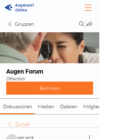
Augenarzt
Online
Gruppen
Augen Forum
Öffentlich
Beitreten
Diskussionen
Medien
Dateien
Mitglieder
Zurück
per-erik