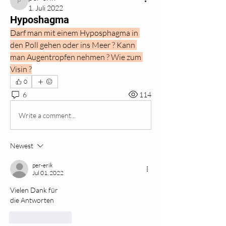
per-erik
1. Juli 2022
Hyposhagma
Darf man mit einem Hyposphagma in 
den Poll gehen oder ins Meer ? Kann 
man Augentropfen nehmen ? Wie zum 
Visin ?
0
6
114
Write a comment...
Newest
per-erik
Jul 01, 2022
Vielen Dank für
die Antworten
Like
Reply