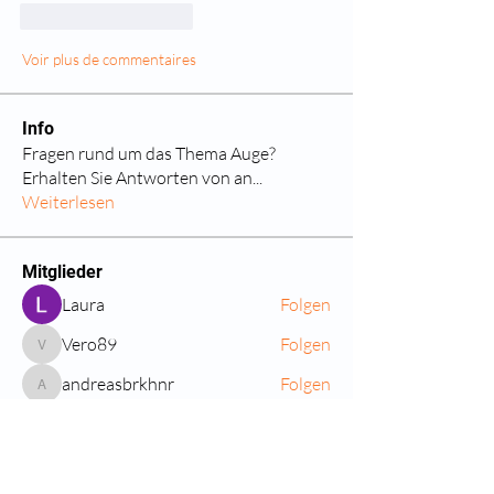
J'aime
Répondre
Voir plus de commentaires
Info
Fragen rund um das Thema Auge?
Erhalten Sie Antworten von an
...
Weiterlesen
Mitglieder
Laura
Folgen
Vero89
Folgen
Vero89
andreasbrkhnr
Folgen
andreasbrkhnr
claudia987654
Folgen
claudia987654
Julia Kalteis
Folgen