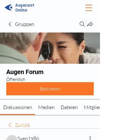
Augenarzt
Online
Gruppen
Augen Forum
Öffentlich
Beitreten
Diskussionen
Medien
Dateien
Mitglieder
Zurück
Sven1986