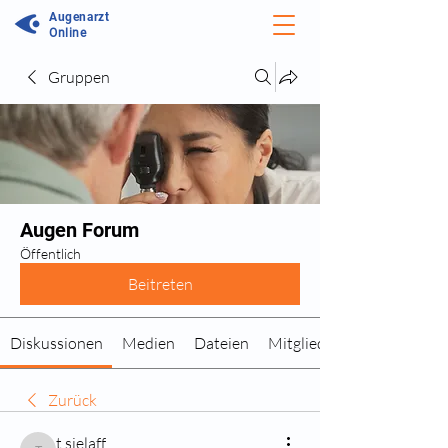
Augenarzt
Online
Gruppen
Augen Forum
Öffentlich
Beitreten
Diskussionen
Medien
Dateien
Mitglieder
Zurück
t.sielaff