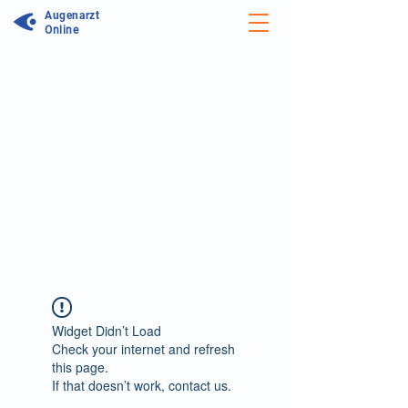
Augenarzt
Online
Unser Forum wird aktualisiert:
Wir arbeiten daran unseren Service zu
optimieren. In unserem neuen Forum
können Sie noch einfacher Antworten
auf Ihre Frage erhalten und sich mit
Ärzten sowie anderen Patienten über
Symptome, Therapiemöglichkeiten und
persönliche Erfahrungen austauschen.
Zum neuen Augenforum
Widget Didn’t Load
Check your internet and refresh
this page.
If that doesn’t work, contact us.