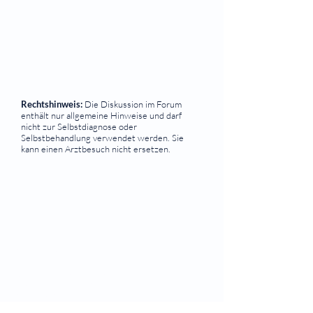
Rechtshinweis:
Die Diskussion im Forum
enthält nur allgemeine Hinweise und darf
nicht zur Selbstdiagnose oder
Selbstbehandlung verwendet werden. Sie
kann einen Arztbesuch nicht ersetzen.
⠀
Quicklinks
Notdienst
Augen-Forum
Arztsuche
Gesundheitsratgeber
Krankheiten von A-Z
Atlas der Augenheilkunde
Online Sehtests