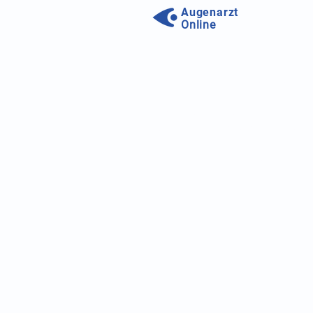
Augenarzt
Online
Unser Forum wird aktualisie
Wir arbeiten daran unseren S
Ihre Frage erhalten und sich
persönliche Erfahrungen aus
Zum neuen Augenfor