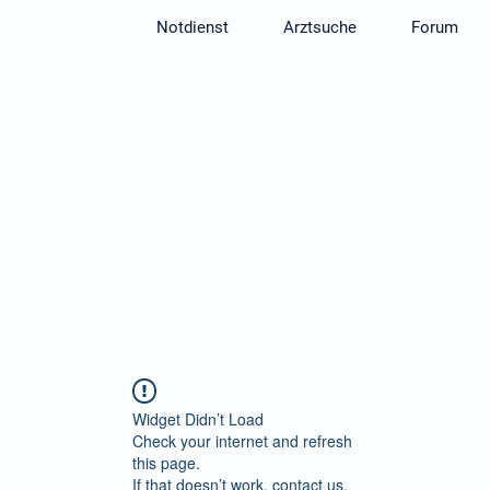
Notdienst
Arztsuche
Forum
rt:
ervice zu optimieren. In unserem neuen Forum können Sie 
 mit Ärzten sowie anderen Patienten über Symptome, Therap
tauschen.
um
Widget Didn’t Load
Check your internet and refresh
this page.
If that doesn’t work, contact us.