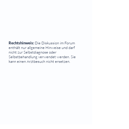
Rechtshinweis:
Die Diskussion im Forum
enthält nur allgemeine Hinweise und darf
nicht zur Selbstdiagnose oder
Selbstbehandlung verwendet werden. Sie
kann einen Arztbesuch nicht ersetzen.
⠀
Quicklinks
Notdienst
Augen-Forum
Arztsuche
Gesundheitsratgeber
Krankheiten von A-Z
Atlas der Augenheilkunde
Online Sehtests