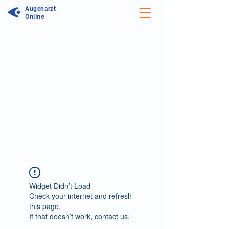
Augenarzt
Online
Unser Forum wird aktualisiert:
Wir arbeiten daran unseren Service zu
optimieren. In unserem neuen Forum
können Sie noch einfacher Antworten
auf Ihre Frage erhalten und sich mit
Ärzten sowie anderen Patienten über
Symptome, Therapiemöglichkeiten und
persönliche Erfahrungen austauschen.
Zum neuen Augenforum
Widget Didn’t Load
Check your internet and refresh
this page.
If that doesn’t work, contact us.