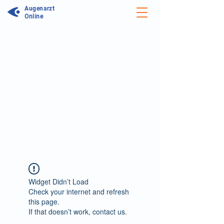
Augenarzt
Online
Unser Forum wird aktualisiert:
Wir arbeiten daran unseren Service zu
optimieren. In unserem neuen Forum
können Sie noch einfacher Antworten
auf Ihre Frage erhalten und sich mit
Ärzten sowie anderen Patienten über
Symptome, Therapiemöglichkeiten und
persönliche Erfahrungen austauschen.
Zum neuen Augenforum
Widget Didn’t Load
Check your internet and refresh
this page.
If that doesn’t work, contact us.