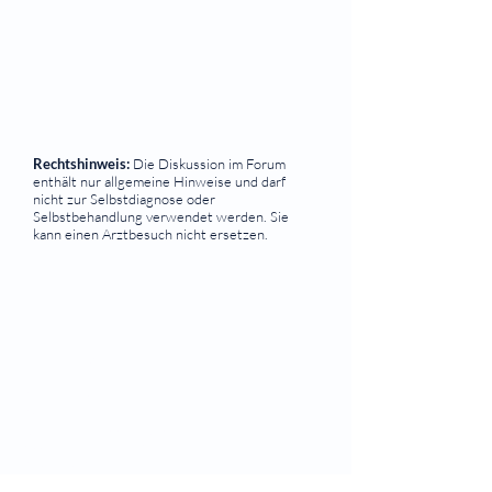
Rechtshinweis:
Die Diskussion im Forum
enthält nur allgemeine Hinweise und darf
nicht zur Selbstdiagnose oder
Selbstbehandlung verwendet werden. Sie
kann einen Arztbesuch nicht ersetzen.
⠀
Quicklinks
Notdienst
Augen-Forum
Arztsuche
Gesundheitsratgeber
Krankheiten von A-Z
Atlas der Augenheilkunde
Online Sehtests