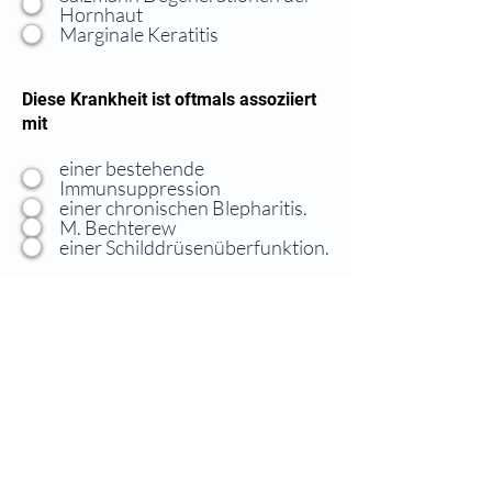
Hornhaut
Marginale Keratitis
Diese Krankheit ist oftmals assoziiert
mit
einer bestehende
Immunsuppression
einer chronischen Blepharitis.
M. Bechterew
einer Schilddrüsenüberfunktion.
Was empfehlen Sie dem Patienten?
Probeexzision und histologische
Untersuchung
Beginn einer antibiotischen
Therapie
Nur intensive Befeuchtung
notwendig (Tropfen und Salbe
zur Nacht)