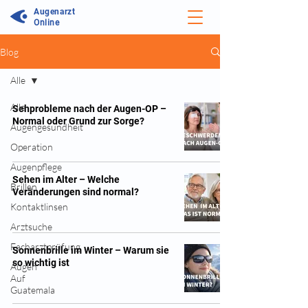
Augenarzt
Online
Blog
Alle
Alle
Sehprobleme nach der Augen-OP –
Normal oder Grund zur Sorge?
Augengesundheit
Operation
Augenpflege
Sehen im Alter – Welche
Brillen
Veränderungen sind normal?
Kontaktlinsen
Arztsuche
Facharztprüfung
Sonnenbrille im Winter – Warum sie
so wichtig ist
Augen
Auf
Guatemala