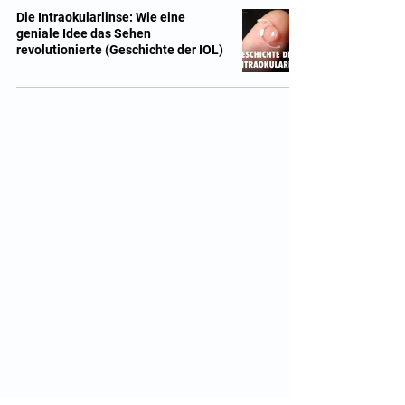
Die Intraokularlinse: Wie eine
geniale Idee das Sehen
revolutionierte (Geschichte der IOL)
Quicklinks
Notdienst
Augen-Forum
Arztsuche
Gesundheitsratgeber
Krankheiten von A-Z
Atlas der Augenheilkunde
Online Sehtests
Befund Dolmetscher
Augen auf Guatemala
Operationen
Grauer Star Operation
Lidoperationen
Sehkraft Simulator
Premiumlinsen Vergleich
Krankheiten