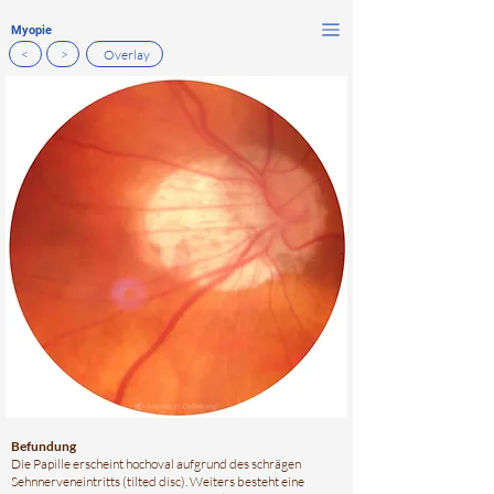
Myopie
<
>
Overlay
Befundung
Die Papille erscheint hochoval aufgrund des schrägen
Sehnnerveneintritts (tilted disc). Weiters besteht eine