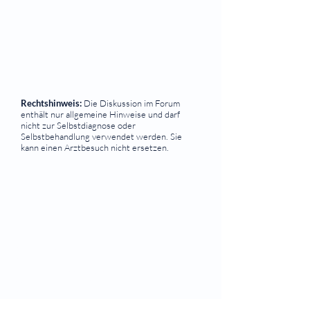
Rechtshinweis:
Die Diskussion im Forum
enthält nur allgemeine Hinweise und darf
nicht zur Selbstdiagnose oder
Selbstbehandlung verwendet werden. Sie
kann einen Arztbesuch nicht ersetzen.
⠀
Quicklinks
Notdienst
Augen-Forum
Arztsuche
Gesundheitsratgeber
Krankheiten von A-Z
Atlas der Augenheilkunde
Online Sehtests