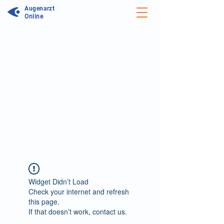
Augenarzt
Online
Unser Forum wird aktualisiert:
Wir arbeiten daran unseren Service zu
optimieren. In unserem neuen Forum
können Sie noch einfacher Antworten
auf Ihre Frage erhalten und sich mit
Ärzten sowie anderen Patienten über
Symptome, Therapiemöglichkeiten und
persönliche Erfahrungen austauschen.
Zum neuen Augenforum
Widget Didn’t Load
Check your internet and refresh
this page.
If that doesn’t work, contact us.