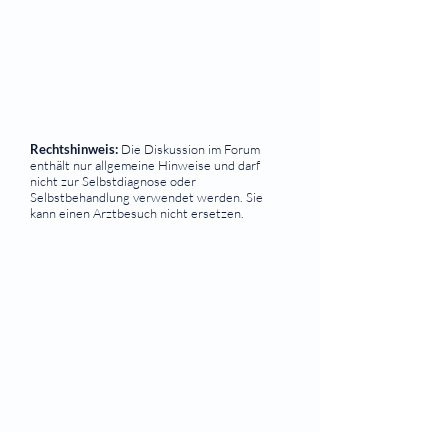
Rechtshinweis:
Die Diskussion im Forum
enthält nur allgemeine Hinweise und darf
nicht zur Selbstdiagnose oder
Selbstbehandlung verwendet werden. Sie
kann einen Arztbesuch nicht ersetzen.
⠀
Quicklinks
Notdienst
Augen-Forum
Arztsuche
Gesundheitsratgeber
Krankheiten von A-Z
Atlas der Augenheilkunde
Online Sehtests