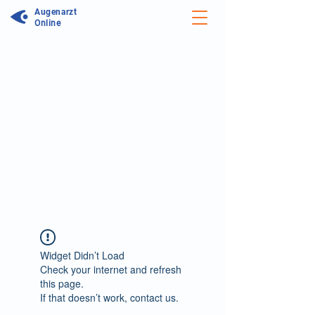
Augenarzt
Online
Unser Forum wird aktualisiert:
Wir arbeiten daran unseren Service zu
optimieren. In unserem neuen Forum
können Sie noch einfacher Antworten
auf Ihre Frage erhalten und sich mit
Ärzten sowie anderen Patienten über
Symptome, Therapiemöglichkeiten und
persönliche Erfahrungen austauschen.
Zum neuen Augenforum
Widget Didn’t Load
Check your internet and refresh
this page.
If that doesn’t work, contact us.