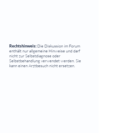
Rechtshinweis:
Die Diskussion im Forum
enthält nur allgemeine Hinweise und darf
nicht zur Selbstdiagnose oder
Selbstbehandlung verwendet werden. Sie
kann einen Arztbesuch nicht ersetzen.
⠀
Quicklinks
Notdienst
Augen-Forum
Arztsuche
Gesundheitsratgeber
Krankheiten von A-Z
Atlas der Augenheilkunde
Online Sehtests