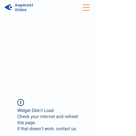
Augenarzt
Online
Unser Forum wird aktualisiert:
Wir arbeiten daran unseren Service zu
optimieren. In unserem neuen Forum
können Sie noch einfacher Antworten
auf Ihre Frage erhalten und sich mit
Ärzten sowie anderen Patienten über
Symptome, Therapiemöglichkeiten und
persönliche Erfahrungen austauschen.
Zum neuen Augenforum
Widget Didn’t Load
Check your internet and refresh
this page.
If that doesn’t work, contact us.