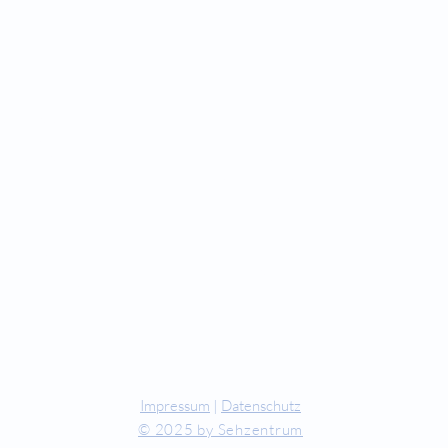
perationen
Für Ärzte/ Kliniken
auer Star Operation
Profil für Ihre Ordination
doperationen
hkraft Simulator
Musterfragen Trainer
emiumlinsen Vergleich
Diagnose Trainer
Fundus Trainer
ankheiten
erstenkorn
Tilt und Zentrierung
ehschwächen
Online Shop
tienten Info
CT
Impressum
|
Datenschutz
© 2025 by Sehzentrum