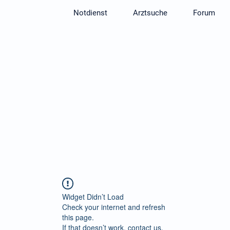
Notdienst
Arztsuche
Forum
rt:
ervice zu optimieren. In unserem neuen Forum können Sie 
 mit Ärzten sowie anderen Patienten über Symptome, Therap
tauschen.
um
Widget Didn’t Load
Check your internet and refresh
this page.
If that doesn’t work, contact us.