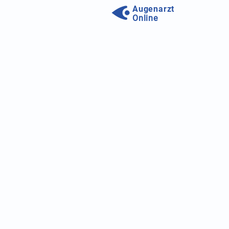
Augenarzt
Online
Unser Forum wird aktualisie
Wir arbeiten daran unseren S
Ihre Frage erhalten und sich
persönliche Erfahrungen aus
Zum neuen Augenfor