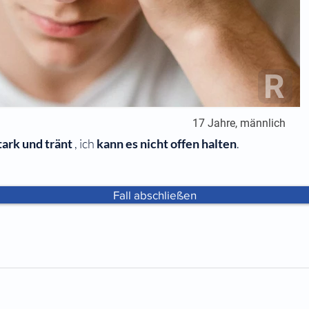
R
17 Jahre, männlich
tark und tränt
, ich
kann es nicht offen halten
.
Fall abschließen