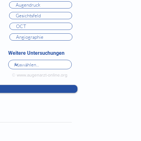
Augendruck
Gesichtsfeld
OCT
Angiographie
Weitere Untersuchungen
©
www.augenarzt-online.org