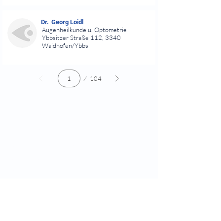
⠀
⠀
Dr.
Georg Loidl
Augenheilkunde u. Optometrie
Ybbsitzer Straße 112, 3340
Waidhofen/Ybbs
⠀
Seite
104
1
Quicklinks
Notdienst
Augen-Forum
Arztsuche
Gesundheitsratgeber
Krankheiten von A-Z
Atlas der Augenheilkunde
Online Sehtests
Befund Dolmetscher
Augen auf Guatemala
Operationen
Grauer Star Operation
Lidoperationen