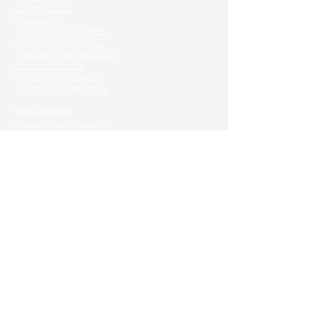
Augen-Forum
Arztsuche
Gesundheitsratgeber
Krankheiten von A-Z
Atlas der Augenheilkunde
Online Sehtests
Befund Dolmetscher
Augen auf Guatemala
Operationen
Grauer Star Operation
Lidoperationen
Sehkraft Simulator
Premiumlinsen Vergleich
Krankheiten
Gerstenkorn
Sehschwächen
Patienten Info
OCT
Für Ärzte/ Kliniken
Profil für Ihre Ordination
Musterfragen Trainer
Diagnose Trainer