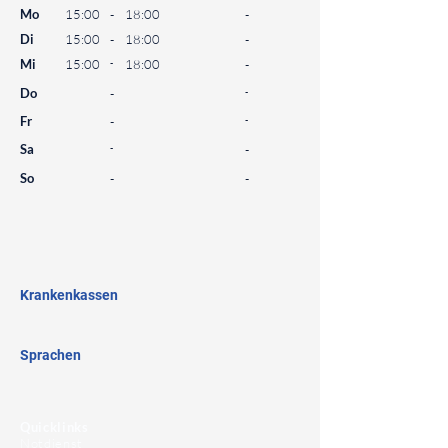
Mo
15:00
-
18:00
-
Di
15:00
-
18:00
-
Mi
15:00
-
18:00
-
Do
-
-
Fr
-
-
Sa
-
-
So
-
-
⠀
⠀
⠀
Krankenkassen
⠀
Sprachen
⠀
Quicklinks
Notdienst