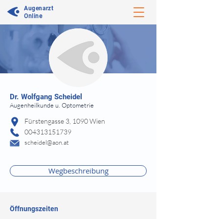
Augenarzt
Online
⠀
Dr.
Wolfgang Scheidel
Augenheilkunde u. Optometrie
⠀
Fürstengasse 3, 1090 Wien
004313151739
scheidel@aon.at
⠀
⠀
Wegbeschreibung
Öffnungszeiten
⠀