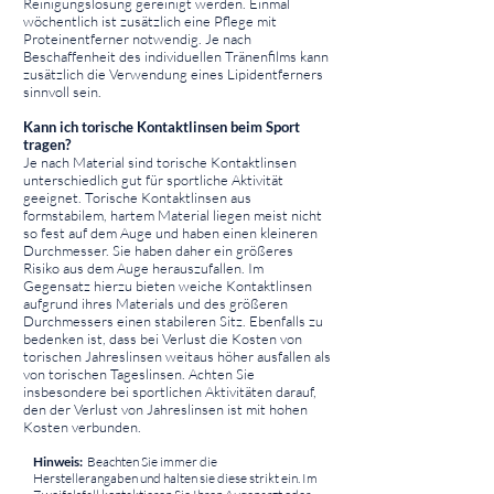
Reinigungslösung gereinigt werden. Einmal
wöchentlich ist zusätzlich eine Pflege mit
Proteinentferner notwendig. Je nach
Beschaffenheit des individuellen Tränenfilms kann
zusätzlich die Verwendung eines Lipidentferners
sinnvoll sein.
Kann ich torische Kontaktlinsen beim Sport
tragen?
Je nach Material sind torische Kontaktlinsen
unterschiedlich gut für sportliche Aktivität
geeignet. Torische Kontaktlinsen aus
formstabilem, hartem Material liegen meist nicht
so fest auf dem Auge und haben einen kleineren
Durchmesser. Sie haben daher ein größeres
Risiko aus dem Auge herauszufallen. Im
Gegensatz hierzu bieten weiche Kontaktlinsen
aufgrund ihres Materials und des größeren
Durchmessers einen stabileren Sitz. Ebenfalls zu
bedenken ist, dass bei Verlust die Kosten von
torischen Jahreslinsen weitaus höher ausfallen als
von torischen Tageslinsen. Achten Sie
insbesondere bei sportlichen Aktivitäten darauf,
den der Verlust von Jahreslinsen ist mit hohen
Kosten verbunden.
⠀
Hinweis:
Beachten Sie immer die
Herstellerangaben und halten sie diese strikt ein. Im