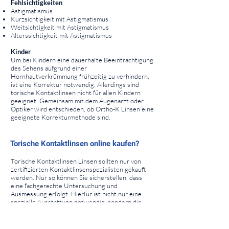
Fehlsichtigkeiten
Astigmatismus
Kurzsichtigkeit mit Astigmatismus
Weitsichtigkeit mit Astigmatismus
Alterssichtigkeit mit Astigmatismus
Kinder
Um bei Kindern eine dauerhafte Beeinträchtigung
des Sehens aufgrund einer
Hornhautverkrümmung frühzeitig zu verhindern,
ist eine Korrektur notwendig. Allerdings sind
torische Kontaktlinsen nicht für allen Kindern
geeignet. Gemeinsam mit dem Augenarzt oder
Optiker wird entschieden, ob Ortho-K Linsen eine
geeignete Korrekturmethode sind.
⠀
⠀
Torische Kontaktlinsen online kaufen?
⠀
Torische Kontaktlinsen Linsen sollten nur von
zertifizierten Kontaktlinsenspezialisten gekauft
werden. Nur so können Sie sicherstellen, dass
eine fachgerechte Untersuchung und
Ausmessung erfolgt. Hierfür ist nicht nur eine
spezielle Ausstattung notwendig, sondern die
Anpassung benötigt oft eine Kontrolle durch
einen Optiker oder Augenarzt.