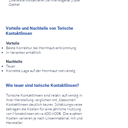
Zweifelsfall kontaktieren Sie Ihren Augenarzt oder
Optiker.
⠀
⠀
⠀
⠀
Vorteile und Nachteile von Torische
Kontaktlinsen
⠀
Vorteile
Beste Korrektur bei Hornhautverkrümmung
In Varianten erhältlich
Nachteile
Teuer
Korrekte Lage auf der Hornhaut notwendig
⠀
⠀
Wie teuer sind torische Kontaktlinsen?
⠀
Torische Kontaktlinsen sind relativ aufwendig in
ihrer Herstellung verglichen mit „klassichen“
Kontaktlinsen deutlich teurer. Schätzungsweise
betragen die Kosten für eine jährliche Nutzung
von Monatslinsen etwa 400-600€. Die exakten
Kosten variieren je nach Linsenmaterial, Art und
Hersteller.