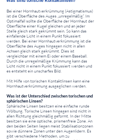
Was sind torische Kontaktlinsen?
⠀
Bei einer Hornhautverkrümmung (Astigmatismus)
ist die Oberfläche des Auges „unregelmäßig“. Im
Optimalfall sollte die Oberfläche der Hornhaut der
Oberfläche einer Kugel gleichen und an jeder
Stelle gleich stark gekrümmt sein. So kann das
einfallende Licht in einem Punkt fokussiert
werden. Bei einer Hornhautverkrümmung ist die
Oberfläche des Auges hingegen nicht in allen
Achsen gleich stark gekrümmt. Dies ist
vergleichbar mit einem Ei oder einem Baseball.
Durch die unregelmäßige Krümmung kann das
Licht nicht in einem Punkt fokussiert werden und
es entsteht ein unscharfes Bild.
Mit Hilfe von torischen Kontaktlinsen kann eine
Hornhautverkrümmung ausgeglichen werden.
Was ist der Unterschied zwischen torischen und
sphärischen Linsen?
Sphärische Linsen besitzen eine einfache runde
Wölbung. Torische Linsen hingegen sind nicht in
allen Richtung gleichmäßig geformt. In der Mitte
besitzen sie eine optische, prismenfreie Zone. An
den beiden Seiten liegen meist Stabilisationzonen
sowie dünnere Zonen unter den Augenlidern. Es
gibt verschiedene Methoden, um zu