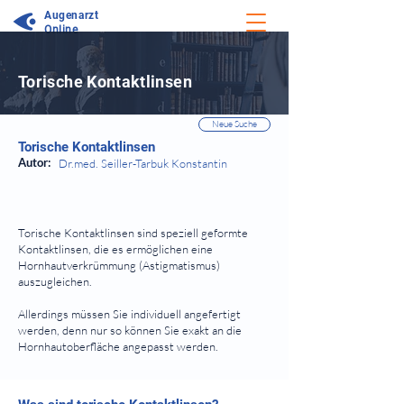
Augenarzt
Online
⠀
Torische Kontaktlinsen
⠀
⠀
Neue Suche
Torische Kontaktlinsen
Autor:
Dr.med. Seiller-Tarbuk Konstantin
⠀
Torische Kontaktlinsen sind speziell geformte
Kontaktlinsen, die es ermöglichen eine
Hornhautverkrümmung (Astigmatismus)
auszugleichen.
Allerdings müssen Sie individuell angefertigt
werden, denn nur so können Sie exakt an die
Hornhautoberfläche angepasst werden.
⠀
⠀