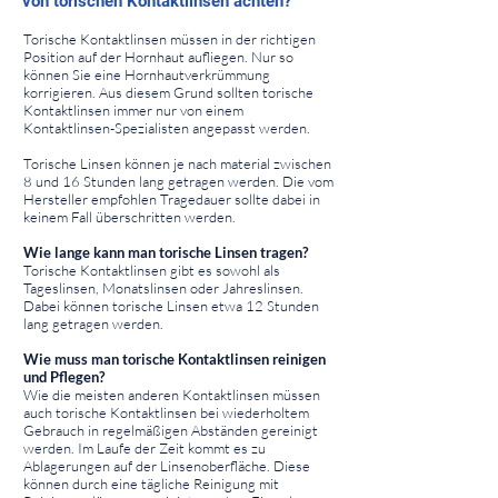
von torischen Kontaktlinsen achten?
⠀
Torische Kontaktlinsen müssen in der richtigen
Position auf der Hornhaut aufliegen. Nur so
können Sie eine Hornhautverkrümmung
korrigieren. Aus diesem Grund sollten torische
Kontaktlinsen immer nur von einem
Kontaktlinsen-Spezialisten angepasst werden.
Torische Linsen können je nach material zwischen
8 und 16 Stunden lang getragen werden. Die vom
Hersteller empfohlen Tragedauer sollte dabei in
keinem Fall überschritten werden.
Wie lange kann man torische Linsen tragen?
Torische Kontaktlinsen gibt es sowohl als
Tageslinsen, Monatslinsen oder Jahreslinsen.
Dabei können torische Linsen etwa 12 Stunden
lang getragen werden.
Wie muss man torische Kontaktlinsen reinigen
und Pflegen?
Wie die meisten anderen Kontaktlinsen müssen
auch torische Kontaktlinsen bei wiederholtem
Gebrauch in regelmäßigen Abständen gereinigt
werden. Im Laufe der Zeit kommt es zu
Ablagerungen auf der Linsenoberfläche. Diese
können durch eine tägliche Reinigung mit