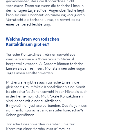
gewährleisten, dass die Kontaktlinse nicht
verrutscht. Denn nur wenn die torische Linse in
der richtigen Lage auf der Augenoberfläche liegt,
kann sie eine Hornhautverkrümmung korrigieren.
Verrutscht die torische Linse, so kommt es zu
einer Sehverschlechterung.
⠀
⠀
Welche Arten von torischen
Kontaktlinsen gibt es?
⠀
Torische Kontaktlinsen können sowohl aus
weichem sowie aus formstabilem Material
hergestellt werden. Außerdem können torische
Linsen als Jahreslinsen, Monatslinsen oder sogar
Tageslinsen erhalten werden.
Mittlerweile gibt es auch torische Linsen, die
gleichzeitig multifokale Kontaktlinsen sind. Somit
ist ein scharfes Sehen sowohl in der Nähe als auch
in der Ferne möglich. Multifokale Kontaktlinsen
sind jedoch mit einer zusätzlichen
Eingewöhnungsphase verbunden. Das Auge muss
sich nämlich zunächst an das stufenlose, scharfe
Sehen gewöhnen.
Torische Linsen werden in erster Linie zur
Korrektur einer Hornhautverkrümmung