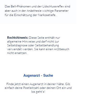
Das Bell-Phänomen und der Lidschlussreflex sind
aber auch in der Anästhesie wichtige Parameter
für die Einschätzung der Narkosetiefe.
⠀
⠀
Rechtshinweis:
Diese Seite enthält nur
allgemeine Hinweise und darf nicht zur
Selbstdiagnose oder Selbstbehandlung
verwendet werden. Sie kann einen Arztbesuch
nicht ersetzen.
⠀
Augenarzt - Suche
Finde jetzt einen Augenarzt in deiner Nähe. Gib
einfach deine Postleitzahl oder deinen Ort ein und
los geht‘s!