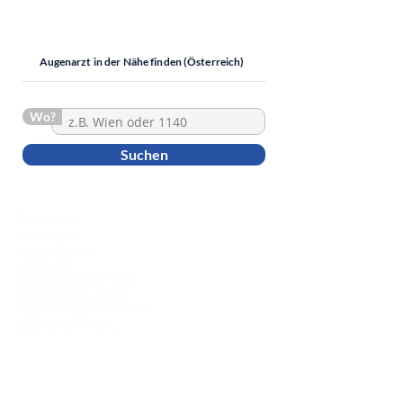
Augenarzt in der Nähe finden (Österreich)
Wo?
Suchen
Quicklinks
Notdienst
Augen-Forum
Arztsuche
Gesundheitsratgeber
Krankheiten von A-Z
Atlas der Augenheilkunde
Online Sehtests
Befund Dolmetscher
Augen auf Guatemala
Operationen
Grauer Star Operation