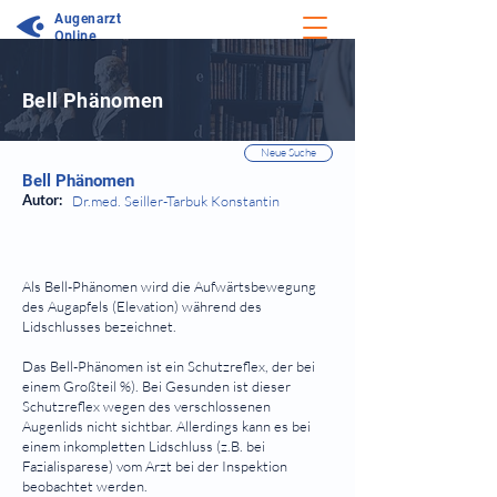
Augenarzt
Online
⠀
Bell Phänomen
⠀
⠀
Neue Suche
Bell Phänomen
Autor:
Dr.med. Seiller-Tarbuk Konstantin
⠀
Als Bell-Phänomen wird die Aufwärtsbewegung
des Augapfels (Elevation) während des
Lidschlusses bezeichnet.
Das Bell-Phänomen ist ein Schutzreflex, der bei
einem Großteil %). Bei Gesunden ist dieser
Schutzreflex wegen des verschlossenen
Augenlids nicht sichtbar. Allerdings kann es bei
einem inkompletten Lidschluss (z.B. bei
Fazialisparese) vom Arzt bei der Inspektion
beobachtet werden.