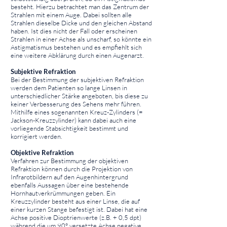
besteht. Hierzu betrachtet man das Zentrum der
Strahlen mit einem Auge. Dabei sollten alle
Strahlen dieselbe Dicke und den gleichen Abstand
haben. Ist dies nicht der Fall oder erscheinen
Strahlen in einer Achse als unscharf, so könnte ein
Astigmatismus bestehen und es empfiehlt sich
eine weitere Abklärung durch einen Augenarzt.
Subjektive Refraktion
Bei der Bestimmung der subjektiven Refraktion
werden dem Patienten so lange Linsen in
unterschiedlicher Stärke angeboten, bis diese zu
keiner Verbesserung des Sehens mehr führen.
Mithilfe eines sogenannten Kreuz-Zylinders (=
Jackson-Kreuzzylinder) kann dabei auch eine
vorliegende Stabsichtigkeit bestimmt und
korrigiert werden.
Objektive Refraktion
Verfahren zur Bestimmung der objektiven
Refraktion können durch die Projektion von
Infrarotbildern auf den Augenhintergrund
ebenfalls Aussagen über eine bestehende
Hornhautverkrümmungen geben. Ein
Kreuzzylinder besteht aus einer Linse, die auf
einer kurzen Stange befestigt ist. Dabei hat eine
Achse positive Dioptrienwerte (z.B. + 0,5 dpt)
während die um 90° versetzte Achse negative