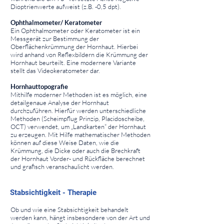
Dioptrienwerte aufweist (z.B. -0,5 dpt).
Ophthalmometer/ Keratometer
Ein Ophthalmometer oder Keratometer ist ein
Messgerät zur Bestimmung der
Oberflächenkrümmung der Hornhaut. Hierbei
wird anhand von Reflexbildern die Krümmung der
Hornhaut beurteilt. Eine modernere Variante
stellt das Videokeratometer dar.
Hornhauttopografie
Mithilfe moderner Methoden ist es möglich, eine
detailgenaue Analyse der Hornhaut
durchzuführen. Hierfür werden unterschiedliche
Methoden (Scheimpflug Prinzip, Placidoscheibe,
OCT) verwendet, um „Landkarten“ der Hornhaut
zu erzeugen. Mit Hilfe mathematischer Methoden
können auf diese Weise Daten, wie die
Krümmung, die Dicke oder auch die Brechkraft
der Hornhaut Vorder- und Rückfläche berechnet
und grafisch veranschaulicht werden.
⠀
⠀
Stabsichtigkeit - Therapie
⠀
Ob und wie eine Stabsichtigkeit behandelt
werden kann, hängt insbesondere von der Art und