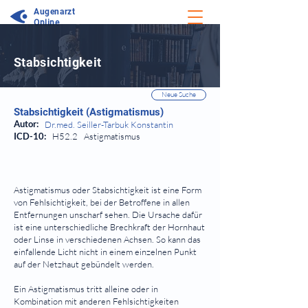
Augenarzt
Online
⠀
Stabsichtigkeit
⠀
⠀
Neue Suche
Stabsichtigkeit (Astigmatismus)
Autor:
Dr.med. Seiller-Tarbuk Konstantin
ICD-10:
H52.2 Astigmatismus
⠀
Astigmatismus oder Stabsichtigkeit ist eine Form
von Fehlsichtigkeit, bei der Betroffene in allen
Entfernungen unscharf sehen. Die Ursache dafür
ist eine unterschiedliche Brechkraft der Hornhaut
oder Linse in verschiedenen Achsen. So kann das
einfallende Licht nicht in einem einzelnen Punkt
auf der Netzhaut gebündelt werden.
Ein Astigmatismus tritt alleine oder in
Kombination mit anderen Fehlsichtigkeiten