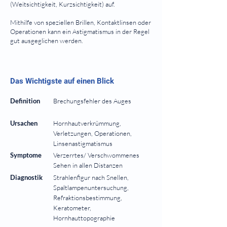
(Weitsichtigkeit, Kurzsichtigkeit) auf.
Mithilfe von speziellen Brillen, Kontaktlinsen oder
Operationen kann ein Astigmatismus in der Regel
gut ausgeglichen werden.
⠀
⠀
Das Wichtigste auf einen Blick
⠀
Definition
Brechungsfehler des Auges
Ursachen
Hornhautverkrümmung,
Verletzungen, Operationen,
Linsenastigmatismus
Symptome
Verzerrtes/ Verschwommenes
Sehen in allen Distanzen
Diagnostik
Strahlenfigur nach Snellen,
Spaltlampenuntersuchung,
Refraktionsbestimmung,
Keratometer,
Hornhauttopographie