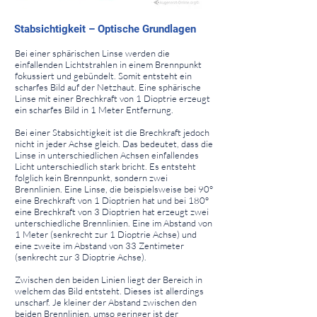
⠀
Stabsichtigkeit – Optische Grundlagen
⠀
Bei einer sphärischen Linse werden die
einfallenden Lichtstrahlen in einem Brennpunkt
fokussiert und gebündelt. Somit entsteht ein
scharfes Bild auf der Netzhaut. Eine sphärische
Linse mit einer Brechkraft von 1 Dioptrie erzeugt
ein scharfes Bild in 1 Meter Entfernung.
Bei einer Stabsichtigkeit ist die Brechkraft jedoch
nicht in jeder Achse gleich. Das bedeutet, dass die
Linse in unterschiedlichen Achsen einfallendes
Licht unterschiedlich stark bricht. Es entsteht
folglich kein Brennpunkt, sondern zwei
Brennlinien. Eine Linse, die beispielsweise bei 90°
eine Brechkraft von 1 Dioptrien hat und bei 180°
eine Brechkraft von 3 Dioptrien hat erzeugt zwei
unterschiedliche Brennlinien. Eine im Abstand von
1 Meter (senkrecht zur 1 Dioptrie Achse) und
eine zweite im Abstand von 33 Zentimeter
(senkrecht zur 3 Dioptrie Achse).
Zwischen den beiden Linien liegt der Bereich in
welchem das Bild entsteht. Dieses ist allerdings
unscharf. Je kleiner der Abstand zwischen den
beiden Brennlinien, umso geringer ist der