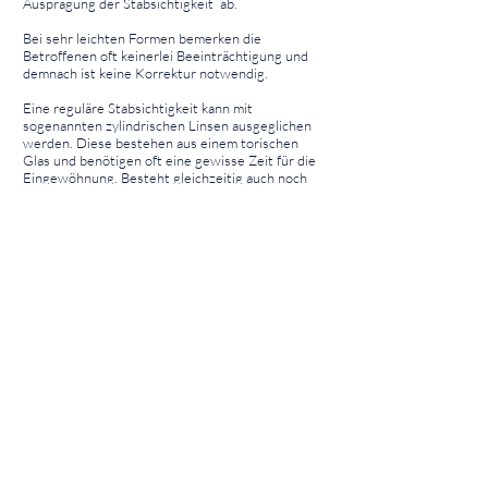
Ausprägung der Stabsichtigkeit ab.
Bei sehr leichten Formen bemerken die
Betroffenen oft keinerlei Beeinträchtigung und
demnach ist keine Korrektur notwendig.
Eine reguläre Stabsichtigkeit kann mit
sogenannten zylindrischen Linsen ausgeglichen
werden. Diese bestehen aus einem torischen
Glas und benötigen oft eine gewisse Zeit für die
Eingewöhnung. Besteht gleichzeitig auch noch
eine Kurzsichtigkeit oder Weitsichtigkeit, so
können torische Gläser auch mit sphärischen
Gläsern kombiniert werden.
Spezielle sphärische Kontaktlinsen können zur
Korrektur von gewissen Formen, einer regulären
oder irregulären Stabsichtigkeit angewendet
werden.
Für die dauerhafte Korrektur einer Stabsichtigkeit
besteht außerdem die Möglichkeit der
„Refraktiven Chirurgie“. Unter diesem Begriff.
Werden Operationen zusammengefasst, die die
gesamt Brechkraft des Auges verändern.
Insbesondere Laserverfahren, wie LASIK, LASEK,
PRK oder Femtosekunden-Lentikel-Extraktion,
eignen sich zur Korrektur von