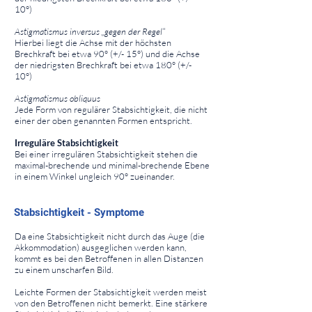
10°)
Astigmatismus inversus „gegen der Regel“
Hierbei liegt die Achse mit der höchsten
Brechkraft bei etwa 90° (+/- 15°) und die Achse
der niedrigsten Brechkraft bei etwa 180° (+/-
10°)
Astigmatismus obliquus
Jede Form von regulärer Stabsichtigkeit, die nicht
einer der oben genannten Formen entspricht.
Irreguläre Stabsichtigkeit
Bei einer irregulären Stabsichtigkeit stehen die
maximal-brechende und minimal-brechende Ebene
in einem Winkel ungleich 90° zueinander.
⠀
⠀
Stabsichtigkeit - Symptome
⠀
Da eine Stabsichtigkeit nicht durch das Auge (die
Akkommodation) ausgeglichen werden kann,
kommt es bei den Betroffenen in allen Distanzen
zu einem unscharfen Bild.
Leichte Formen der Stabsichtigkeit werden meist
von den Betroffenen nicht bemerkt. Eine stärkere