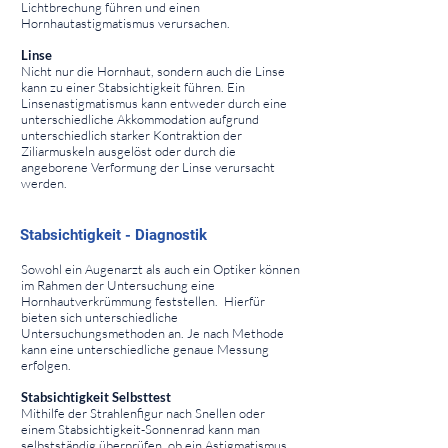
Lichtbrechung führen und einen
Hornhautastigmatismus verursachen.
Linse
Nicht nur die Hornhaut, sondern auch die Linse
kann zu einer Stabsichtigkeit führen. Ein
Linsenastigmatismus kann entweder durch eine
unterschiedliche Akkommodation aufgrund
unterschiedlich starker Kontraktion der
Ziliarmuskeln ausgelöst oder durch die
angeborene Verformung der Linse verursacht
werden.
⠀
⠀
Stabsichtigkeit - Diagnostik
⠀
Sowohl ein Augenarzt als auch ein Optiker können
im Rahmen der Untersuchung eine
Hornhautverkrümmung feststellen. Hierfür
bieten sich unterschiedliche
Untersuchungsmethoden an. Je nach Methode
kann eine unterschiedliche genaue Messung
erfolgen.
Stabsichtigkeit Selbsttest
Mithilfe der Strahlenfigur nach Snellen oder
einem Stabsichtigkeit-Sonnenrad kann man
selbstständig überprüfen, ob ein Astigmatismus