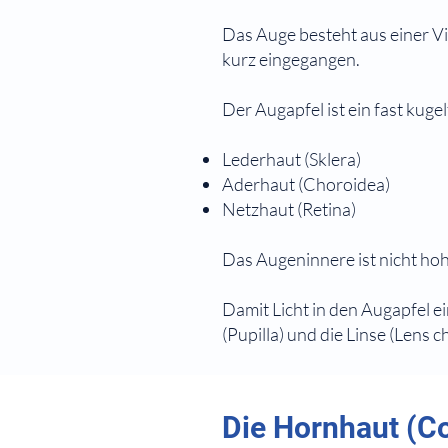
Das Auge besteht aus einer Vi
kurz eingegangen.
Der Augapfel ist ein fast kuge
Lederhaut (Sklera)
Aderhaut (Choroidea)
Netzhaut (Retina)
Das Augeninnere ist nicht hoh
Damit Licht in den Augapfel e
(Pupilla) und die Linse (Lens ch
⠀
⠀
Die Hornhaut (C