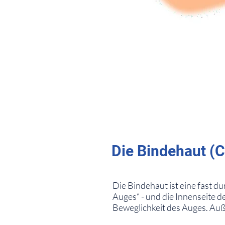
⠀
Die Bindehaut (C
⠀
Die Bindehaut ist eine fast du
Auges“ - und die Innenseite de
Beweglichkeit des Auges. Auß
⠀