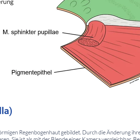
lla)
gförmigen Regenbogenhaut gebildet. Durch die Änderung ihr
ieren. Sie ist als mit der Blende einer Kamera vergleichbar. 