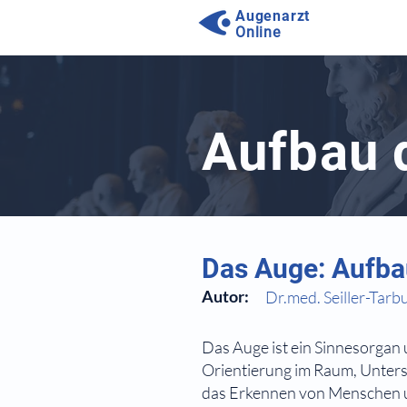
Augenarzt
Online
⠀
Aufbau 
⠀
⠀
Das Auge: Aufba
Autor:
Dr.med. Seiller-Tarb
⠀
Das Auge ist ein Sinnesorgan
Orientierung im Raum, Unter
das Erkennen von Menschen u