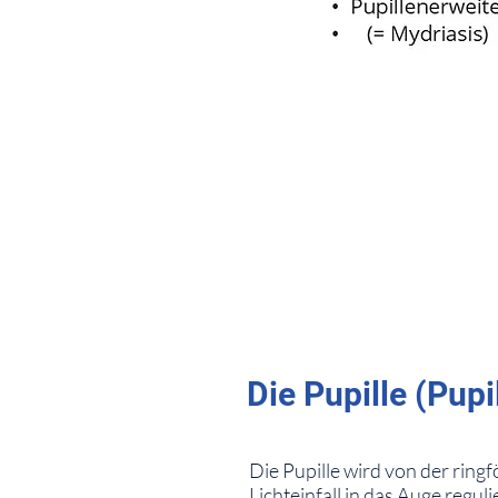
⠀
Die Pupille (Pupi
⠀
Die Pupille wird von der rin
Lichteinfall in das Auge regul