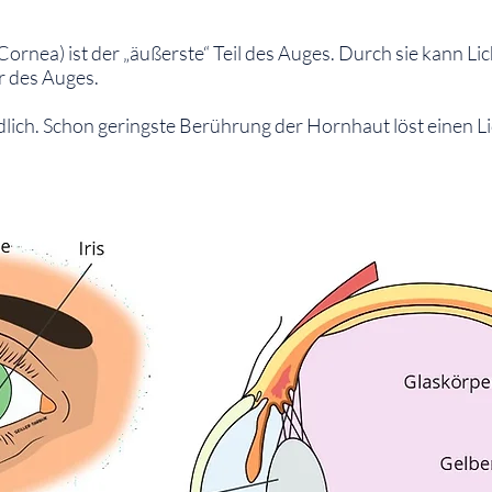
rnea) ist der „äußerste“ Teil des Auges. Durch sie kann Licht
r des Auges.
dlich. Schon geringste Berührung der Hornhaut löst einen L