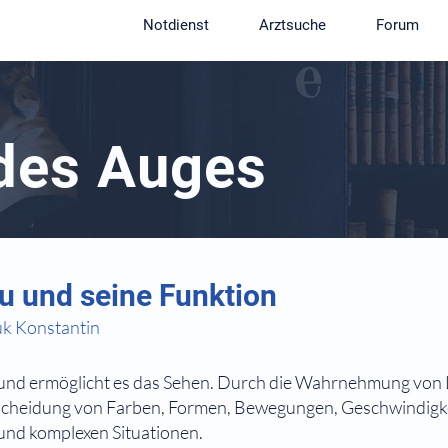
Notdienst
Arztsuche
Forum
des Auges
u und seine Funktion
uk Konstantin
 und ermöglicht es das Sehen. Durch die Wahrnehmung von L
scheidung von Farben, Formen, Bewegungen, Geschwindigk
nd komplexen Situationen.