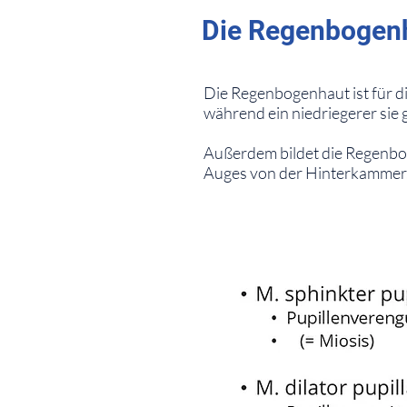
Die Regenbogenha
⠀
Die Regenbogenhaut ist für d
während ein niedriegerer sie g
Außerdem bildet die Regenbog
Auges von der Hinterkammer
⠀
⠀