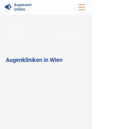
Augenarzt
Online
Wussten Sie?
In unserem Forum können Sie Antworten auf Ihre
Frage erhalten und sich mit Ärzten sowie anderen
Patienten über Symptome, Therapiemöglichkeiten
und persönliche Erfahrungen austauschen.
Augenkliniken in Wien