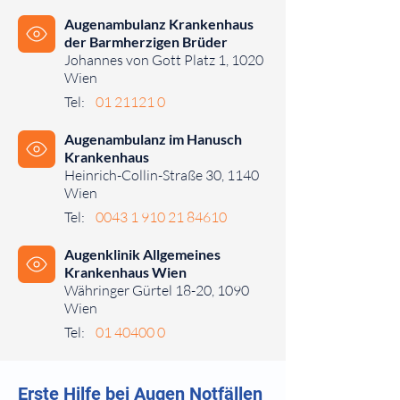
⠀⠀⠀
Augenambulanz Krankenhaus
der Barmherzigen Brüder
Johannes von Gott Platz 1, 1020
Wien
Tel:
01 21121 0
⠀⠀⠀
Augenambulanz im Hanusch
Krankenhaus
Heinrich-Collin-Straße 30, 1140
Wien
Tel:
0043 1 910 21 84610
⠀⠀⠀
Augenklinik Allgemeines
Krankenhaus Wien
Währinger Gürtel 18-20, 1090
Wien
Tel:
01 40400 0
⠀⠀⠀
Erste Hilfe bei Augen Notfällen