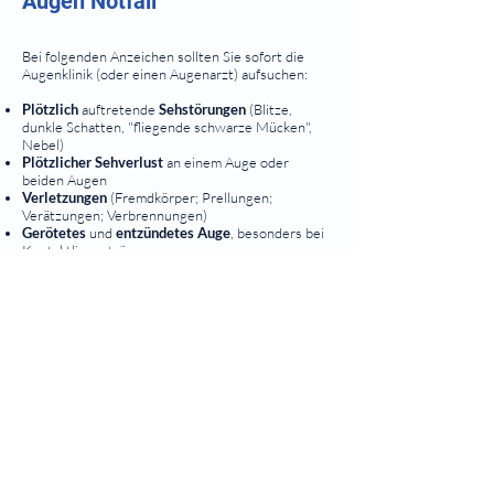
Augen Notfall
Bei folgenden Anzeichen sollten Sie sofort die
Augenklinik (oder einen Augenarzt) aufsuchen:
Plötzlich
auftretende
Sehstörungen
(Blitze,
dunkle Schatten, "fliegende schwarze Mücken",
Nebel)
Plötzlicher Sehverlust
an einem Auge oder
beiden Augen
Verletzungen
(Fremdkörper; Prellungen;
Verätzungen; Verbrennungen)
Gerötetes
und
entzündetes Auge
, besonders bei
Kontaktlinsenträgern.
Ein Augennotfall ist jede Form von akut
aufgetretene Augenbeschwerde. Hierzu zählen
insbesondere Augenverletzungen, Schmerzen,
plötzlicher Sehverschlechterung oder
Sehstörungen (Russwolken, Schleier, Blitze). Bei
jedem Augen Notfall sollten Sie unverzüglich
einen Augenarzt Notdienst kontaktieren oder
ein Krankenhaus mit einer Augenabteilung
aufsuchen. Von einer Selbstmedikation ist
dringend abzuraten. Sie kann das Krankheitsbild