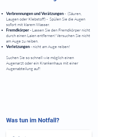
Verbrennungen und Verätzungen
- (Säuren,
Laugen oder Klebstoff) - Spülen Sie die Augen
sofort mit klarem Wasser.
Fremdkörper
- Lassen Sie den Fremdkörper nicht
durch einen Laien entfernen! Versuchen Sie nicht
am Auge zu reiben.
Verletzungen
- nicht am Auge reiben!
Suchen Sie so schnell wie möglich einen
Augenarzt oder ein Krankenhaus mit einer
Augenabteilung auf!
ACHTUNG: Bei lebensbedrohliche Situationen
alarmieren Sie bitte den Rettungsdienst unter der
Notrufnummer 112.
Was tun im Notfall?