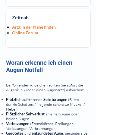
Zeitnah
Arzt in der Nähe finden
Online Forum
Woran erkenne ich einen
Augen Notfall
Bei folgenden Anzeichen sollten Sie sofort die
Augenklinik (oder einen Augenarzt) aufsuchen:
Plötzlich
auftretende
Sehstörungen
(Blitze,
dunkle Schatten, "fliegende schwarze Mücken",
Nebel)
Plötzlicher Sehverlust
an einem Auge oder
beiden Augen
Verletzungen
(Fremdkörper; Prellungen;
Verätzungen; Verbrennungen)
Gerötetes
und
entzündetes Auge
, besonders bei