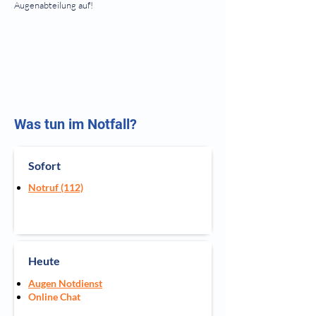
Augenabteilung auf!
ACHTUNG: Bei lebensbedrohliche Situationen
alarmieren Sie bitte den Rettungsdienst unter der
Notrufnummer 112.
Was tun im Notfall?
Sofort
Notruf (112)
Heute
Augen Notdienst
Online Chat