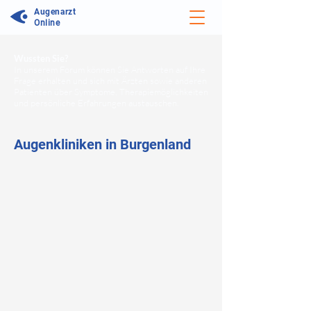
Augenarzt
Online
Wussten Sie?
In unserem Forum können Sie Antworten auf Ihre
Frage erhalten und sich mit Ärzten sowie anderen
Patienten über Symptome, Therapiemöglichkeiten
und persönliche Erfahrungen austauschen.
Augenkliniken in Burgenland