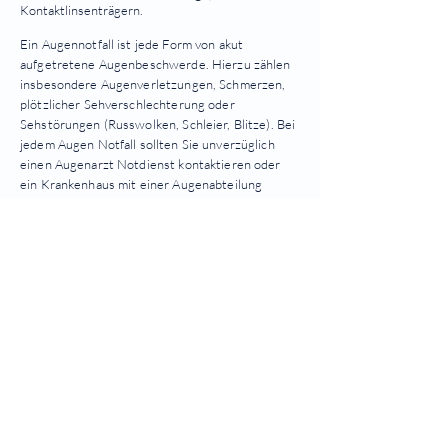
Kontaktlinsenträgern.
Ein Augennotfall ist jede Form von akut
aufgetretene Augenbeschwerde. Hierzu zählen
insbesondere Augenverletzungen, Schmerzen,
plötzlicher Sehverschlechterung oder
Sehstörungen (Russwolken, Schleier, Blitze). Bei
jedem Augen Notfall sollten Sie unverzüglich
einen Augenarzt Notdienst kontaktieren oder
ein Krankenhaus mit einer Augenabteilung
aufsuchen. Von einer Selbstmedikation ist
dringend abzuraten. Sie kann das Krankheitsbild
verschleiern und damit die fachärztliche
Diagnose erschweren.
Quicklinks
Notdienst
Augen-Forum
Arztsuche
Gesundheitsratgeber
Krankheiten von A-Z