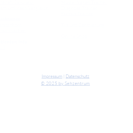
hkraft Simulator
Musterfragen Trainer
emiumlinsen Vergleich
Diagnose Trainer
Fundus Trainer
ankheiten
erstenkorn
Tilt und Zentrierung
ehschwächen
Online Shop
tienten Info
CT
Impressum
|
Datenschutz
© 2025 by Sehzentrum