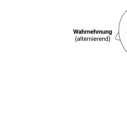
⠀
Augenarzt-online.org
Quicklinks
O
Notdienst
Gr
Augen-Forum
Li