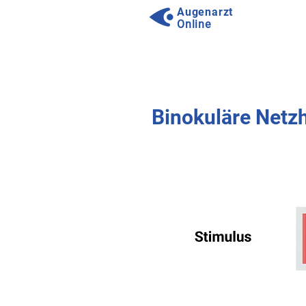
Augenarzt
Online
⠀
⠀
Binokuläre Netzha
⠀