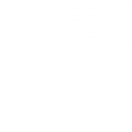
Arztsuche
Se
Gesundheitsratgeber
Pr
Krankheiten von A-Z
Atlas der Augenheilkunde
Kr
Online Sehtests
G
Befund Dolmetscher
S
Augen auf Guatemala
Pa
O