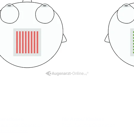
perationen
Für Ärzte/ Kliniken
auer Star Operation
Profil für Ihre Ordination
doperationen