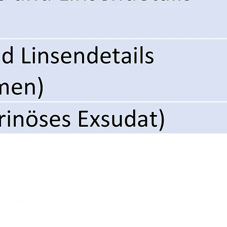
perationen
Für Ärzte/ Kliniken
auer Star Operation
Profil für Ihre Ordination
doperationen