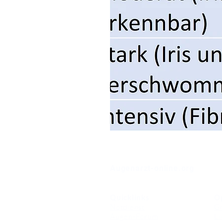
⠀
Augenarzt-online.org
Quicklinks
O
Notdienst
Gr
Augen-Forum
Li