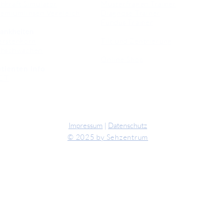
hkraft Simulator
Musterfragen Trainer
emiumlinsen Vergleich
Diagnose Trainer
Fundus Trainer
ankheiten
erstenkorn
Tilt und Zentrierung
ehschwächen
Online Shop
tienten Info
CT
Impressum
|
Datenschutz
© 2025 by Sehzentrum