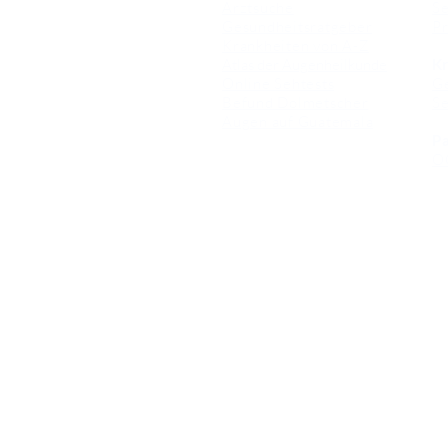
Arztsuche
Se
Gesundheitsratgeber
Pr
Krankheiten von A-Z
Atlas der Augenheilkunde
Kr
Online Sehtests
G
Befund Dolmetscher
S
Augen auf Guatemala
Pa
O