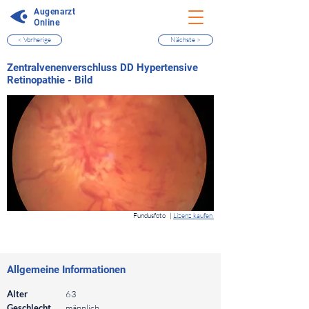
Augenarzt
Online
< Vorherige
Nächste >
⠀
Zentralvenenverschluss DD Hypertensive
Retinopathie - Bild
⠀
Fundusfoto
|
Lizenz kaufen
⠀
⠀
Allgemeine Informationen
⠀
Alter
63
Geschlecht
männlich