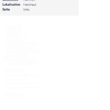
Lokalisation
Netzhaut
Seite
links
⠀
Quicklinks
Notdienst
Augen-Forum
Arztsuche
Gesundheitsratgeber
Krankheiten von A-Z
Atlas der Augenheilkunde
Online Sehtests
Befund Dolmetscher
Augen auf Guatemala
Operationen
Grauer Star Operation
Lidoperationen
Sehkraft Simulator
Premiumlinsen Vergleich
Krankheiten
Gerstenkorn
Sehschwächen