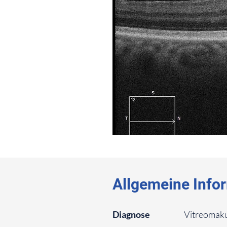
⠀
⠀
Allgemeine Info
⠀
Diagnose
Vitreomaku