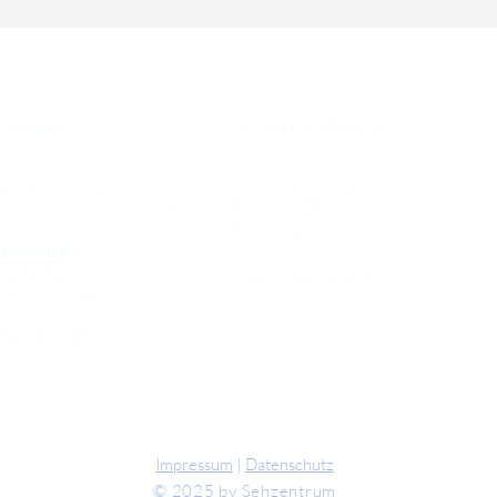
perationen
Für Ärzte/ Kliniken
auer Star Operation
Profil für Ihre Ordination
doperationen
hkraft Simulator
Musterfragen Trainer
emiumlinsen Vergleich
Diagnose Trainer
Fundus Trainer
ankheiten
erstenkorn
Tilt und Zentrierung
ehschwächen
Online Shop
tienten Info
CT
Impressum
|
Datenschutz
© 2025 by Sehzentrum