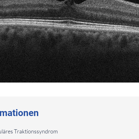
rmationen
läres Traktionssyndrom