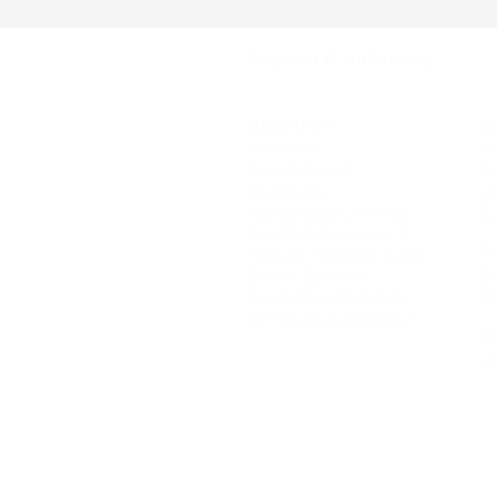
⠀
Augenarzt-online.org
Quicklinks
O
Notdienst
Gr
Augen-Forum
Li
Arztsuche
Se
Gesundheitsratgeber
Pr
Krankheiten von A-Z
Atlas der Augenheilkunde
Kr
Online Sehtests
G
Befund Dolmetscher
S
Augen auf Guatemala
Pa
O