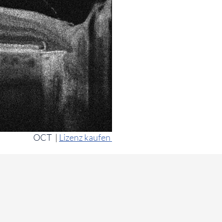
OCT
|
Lizenz kaufen