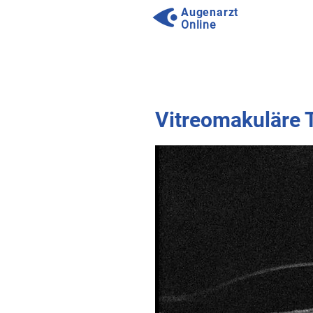
Augenarzt
Online
⠀
⠀
Vitreomakuläre T
⠀