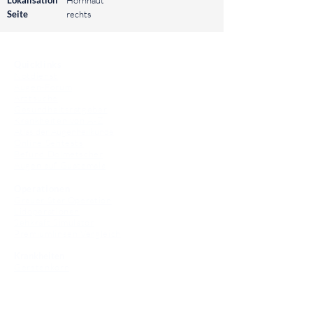
Lokalisation
Hornhaut
Seite
rechts
⠀
Quicklinks
Notdienst
Augen-Forum
Arztsuche
Gesundheitsratgeber
Krankheiten von A-Z
Atlas der Augenheilkunde
Online Sehtests
Befund Dolmetscher
Augen auf Guatemala
Operationen
Grauer Star Operation
Lidoperationen
Sehkraft Simulator
Premiumlinsen Vergleich
Krankheiten
Gerstenkorn
Sehschwächen
Patienten Info
OCT