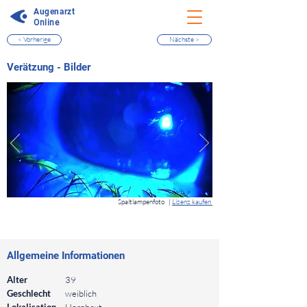
Augenarzt
Online
< Vorherige
Nächste >
⠀
Verätzung - Bilder
⠀
Spaltlampenfoto
|
Lizenz kaufen
⠀
⠀
Allgemeine Informationen
⠀
Alter
39
Geschlecht
weiblich