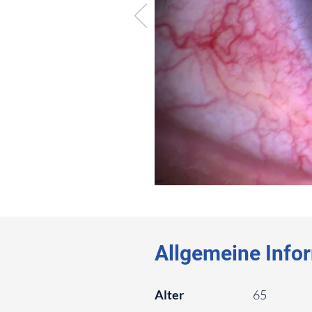
⠀
⠀
Allgemeine Info
⠀
Alter
65