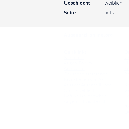
Geschlecht
weiblich
Seite
links
⠀
Augenarzt-online.org
Quicklinks
O
Notdienst
Gr
Augen-Forum
Li
Arztsuche
Se
Gesundheitsratgeber
Pr
Krankheiten von A-Z
Atlas der Augenheilkunde
Kr
Online Sehtests
G
Befund Dolmetscher
S
Augen auf Guatemala
Pa
O