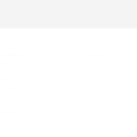
perationen
Für Ärzte/ Kliniken
auer Star Operation
Profil für Ihre Ordination
doperationen
hkraft Simulator
Musterfragen Trainer
emiumlinsen Vergleich
Diagnose Trainer
Fundus Trainer
ankheiten
erstenkorn
Tilt und Zentrierung
ehschwächen
Online Shop
tienten Info
CT