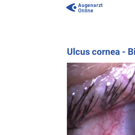
Augenarzt
Online
⠀
⠀
Ulcus cornea - B
⠀