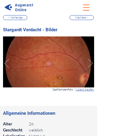
Augenarzt
Online
< Vorherige
Nächste >
⠀
Stargardt Verdacht - Bilder
⠀
Spaltlampenfoto
|
Lizenz kaufen
⠀
⠀
Allgemeine Informationen
⠀
Alter
28
Geschlecht
weiblich