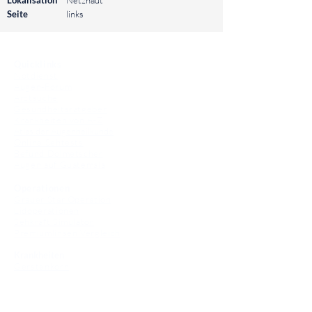
Lokalisation
Netzhaut
Seite
links
⠀
Quicklinks
Notdienst
Augen-Forum
Arztsuche
Gesundheitsratgeber
Krankheiten von A-Z
Atlas der Augenheilkunde
Online Sehtests
Befund Dolmetscher
Augen auf Guatemala
Operationen
Grauer Star Operation
Lidoperationen
Sehkraft Simulator
Premiumlinsen Vergleich
Krankheiten
Gerstenkorn
Sehschwächen
Patienten Info
OCT