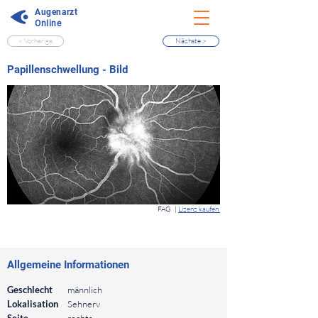
Augenarzt
Online
< Vorherige
Nächste >
⠀
Papillenschwellung - Bild
⠀
FAG
|
Lizenz kaufen
⠀
⠀
Allgemeine Informationen
⠀
Geschlecht
männlich
Lokalisation
Sehnerv