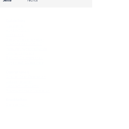
Seite
rechts
⠀
Quicklinks
Notdienst
Augen-Forum
Arztsuche
Gesundheitsratgeber
Krankheiten von A-Z
Atlas der Augenheilkunde
Online Sehtests
Befund Dolmetscher
Augen auf Guatemala
Operationen
Grauer Star Operation
Lidoperationen
Sehkraft Simulator
Premiumlinsen Vergleich
Krankheiten
Gerstenkorn
Sehschwächen
Patienten Info
OCT