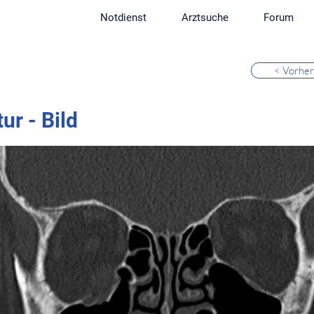
Notdienst
Arztsuche
Forum
< Vorher
ur - Bild