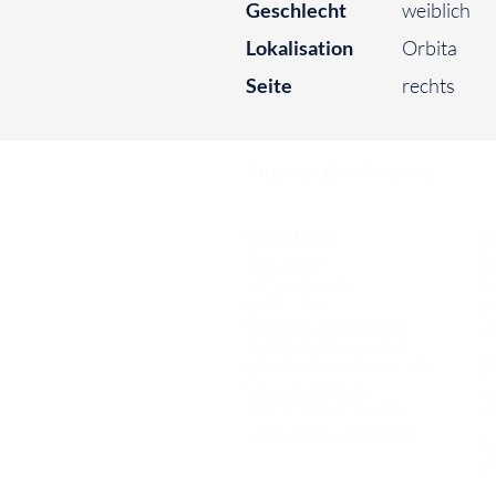
Geschlecht
weiblich
Lokalisation
Orbita
Seite
rechts
⠀
Augenarzt-online.org
Quicklinks
O
Notdienst
Gr
Augen-Forum
Li
Arztsuche
Se
Gesundheitsratgeber
Pr
Krankheiten von A-Z
Atlas der Augenheilkunde
Kr
Online Sehtests
G
Befund Dolmetscher
S
Augen auf Guatemala
Pa
O