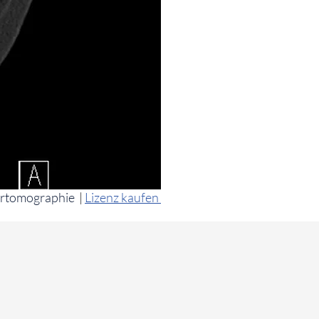
rtomographie
|
Lizenz kaufen