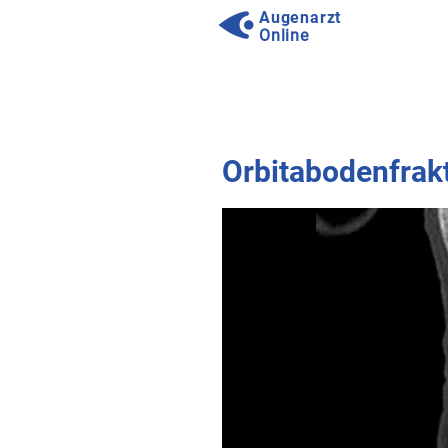
Augenarzt
Online
⠀
⠀
Orbitabodenfrakt
⠀