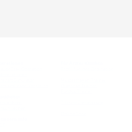
perationen
Für Ärzte/ Kliniken
auer Star Operation
Profil für Ihre Ordination
doperationen
hkraft Simulator
Musterfragen Trainer
emiumlinsen Vergleich
Diagnose Trainer
Fundus Trainer
ankheiten
erstenkorn
Tilt und Zentrierung
ehschwächen
Online Shop
tienten Info
CT