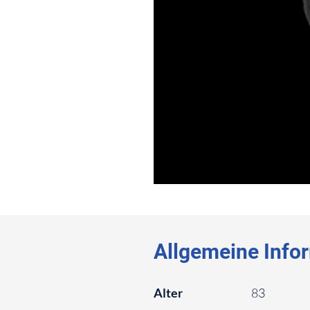
⠀
⠀
Allgemeine Info
⠀
Alter
83