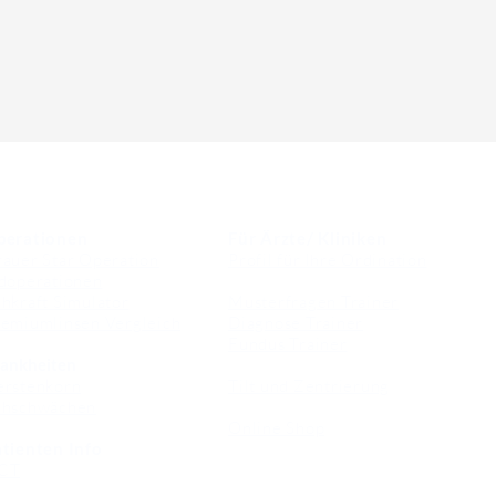
perationen
Für Ärzte/ Kliniken
auer Star Operation
Profil für Ihre Ordination
doperationen
hkraft Simulator
Musterfragen Trainer
emiumlinsen Vergleich
Diagnose Trainer
Fundus Trainer
ankheiten
erstenkorn
Tilt und Zentrierung
ehschwächen
Online Shop
tienten Info
CT