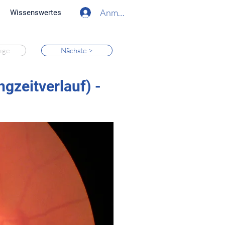
Anmelden
Wissenswertes
ige
Nächste >
gzeitverlauf) -