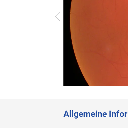
⠀
⠀
Allgemeine Info
⠀