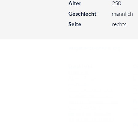
Alter
250
Geschlecht
männlich
Seite
rechts
⠀
Augenarzt-online.org
Quicklinks
O
Notdienst
Gr
Augen-Forum
Li
Arztsuche
Se
Gesundheitsratgeber
Pr
Krankheiten von A-Z
Atlas der Augenheilkunde
Kr
Online Sehtests
G
Befund Dolmetscher
S
Augen auf Guatemala
Pa
O