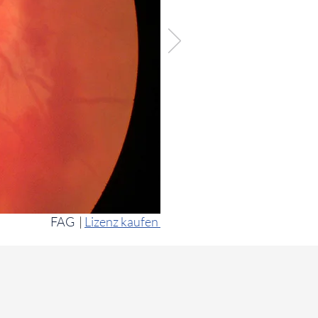
FAG
|
Lizenz kaufen