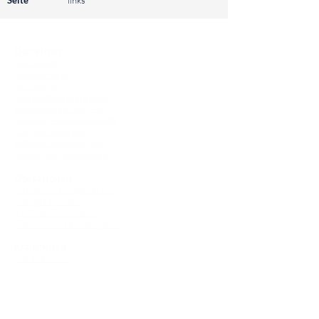
Seite
links
⠀
Quicklinks
Notdienst
Augen-Forum
Arztsuche
Gesundheitsratgeber
Krankheiten von A-Z
Atlas der Augenheilkunde
Online Sehtests
Befund Dolmetscher
Augen auf Guatemala
Operationen
Grauer Star Operation
Lidoperationen
Sehkraft Simulator
Premiumlinsen Vergleich
Krankheiten
Gerstenkorn
Sehschwächen
Patienten Info
OCT