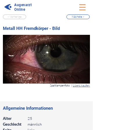
Augenarzt
Online
< Vorherige
Nächste >
⠀
Metall HH Fremdkörper - Bild
⠀
Spaltlampenfoto
|
Lizenz kaufen
⠀
⠀
Allgemeine Informationen
⠀
Alter
25
Geschlecht
männlich