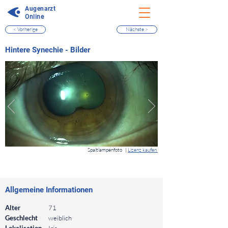
Augenarzt
Online
< Vorherige
Nächste >
⠀
Hintere Synechie - Bilder
⠀
Spaltlampenfoto
|
Lizenz kaufen
⠀
⠀
Allgemeine Informationen
⠀
Alter
71
Geschlecht
weiblich