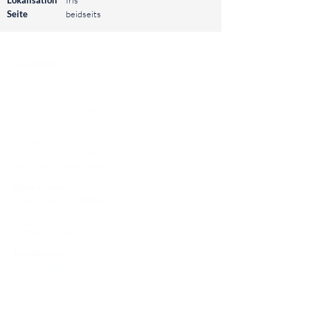
Lokalisation
Iris
Seite
beidseits
⠀
Quicklinks
Notdienst
Augen-Forum
Arztsuche
Gesundheitsratgeber
Krankheiten von A-Z
Atlas der Augenheilkunde
Online Sehtests
Befund Dolmetscher
Augen auf Guatemala
Operationen
Grauer Star Operation
Lidoperationen
Sehkraft Simulator
Premiumlinsen Vergleich
Krankheiten
Gerstenkorn
Sehschwächen
Patienten Info
OCT