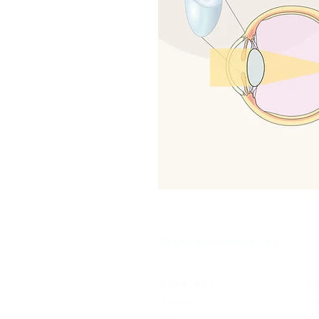
⠀
Augenarzt-online.org
Quicklinks
O
Notdienst
Gr
Augen-Forum
Li