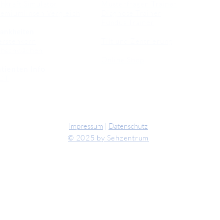
hkraft Simulator
Musterfragen Trainer
emiumlinsen Vergleich
Diagnose Trainer
Fundus Trainer
ankheiten
erstenkorn
Tilt und Zentrierung
ehschwächen
Online Shop
tienten Info
CT
Impressum
|
Datenschutz
© 2025 by Sehzentrum