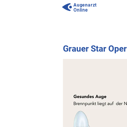
Augenarzt
Online
⠀
⠀
Grauer Star Opera
⠀