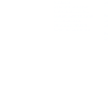
Arztsuche
Se
Gesundheitsratgeber
Pr
Krankheiten von A-Z
Atlas der Augenheilkunde
Kr
Online Sehtests
G
Befund Dolmetscher
S
Augen auf Guatemala
Pa
O