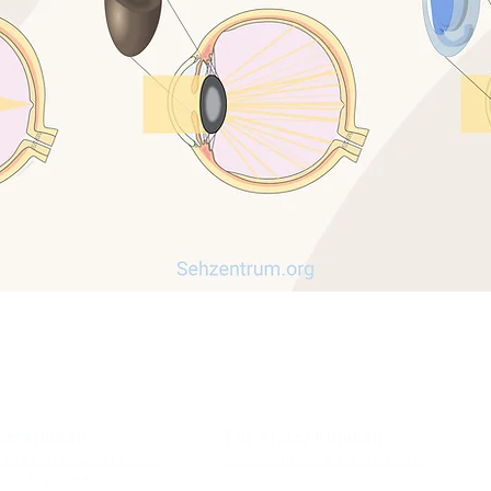
perationen
Für Ärzte/ Kliniken
auer Star Operation
Profil für Ihre Ordination
doperationen