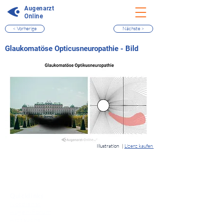
Augenarzt
Online
< Vorherige
Nächste >
⠀
Glaukomatöse Opticusneuropathie - Bild
⠀
Illustration
|
Lizenz kaufen
⠀
Quicklinks
Notdienst
Augen-Forum
Arztsuche