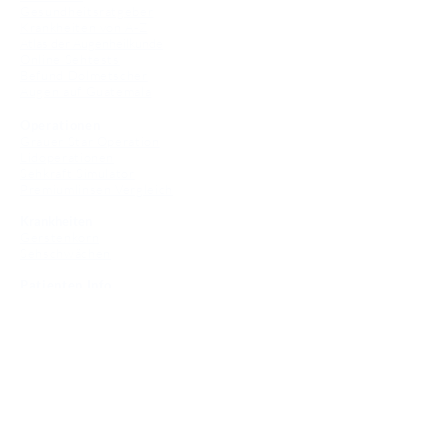
Gesundheitsratgeber
Krankheiten von A-Z
Atlas der Augenheilkunde
Online Sehtests
Befund Dolmetscher
Augen auf Guatemala
Operationen
Grauer Star Operation
Lidoperationen
Sehkraft Simulator
Premiumlinsen Vergleich
Krankheiten
Gerstenkorn
Sehschwächen
Patienten Info
OCT
Für Ärzte/ Kliniken
Profil für Ihre Ordination
Musterfragen Trainer
Diagnose Trainer
Fundus Trainer