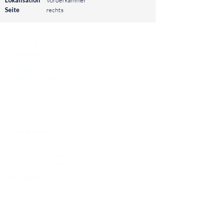
Lokalisation
Vorderkammer
Seite
rechts
⠀
Quicklinks
Notdienst
Augen-Forum
Arztsuche
Gesundheitsratgeber
Krankheiten von A-Z
Atlas der Augenheilkunde
Online Sehtests
Befund Dolmetscher
Augen auf Guatemala
Operationen
Grauer Star Operation
Lidoperationen
Sehkraft Simulator
Premiumlinsen Vergleich
Krankheiten
Gerstenkorn
Sehschwächen
Patienten Info
OCT