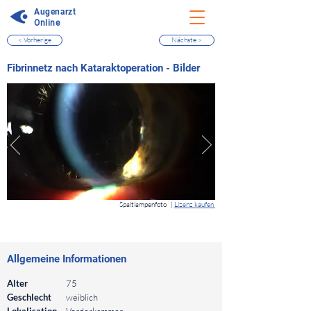
Augenarzt
Online
< Vorherige
Nächste >
⠀
Fibrinnetz nach Kataraktoperation - Bilder
⠀
Spaltlampenfoto
|
Lizenz kaufen
⠀
⠀
Allgemeine Informationen
⠀
Alter
75
Geschlecht
weiblich