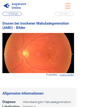
Augenarzt
Online
< Vorherige
Nächste >
⠀
Drusen bei trockener Makuladegeneration
(AMD) - Bilder
⠀
Fundusfoto
|
Lizenz kaufen
⠀
⠀
Allgemeine Informationen
⠀
Diagnose
Altersbedingte Makuladegeneration
Lokalisation
Netzhaut