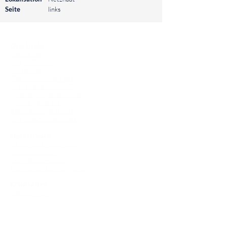
Seite
links
⠀
Quicklinks
Notdienst
Augen-Forum
Arztsuche
Gesundheitsratgeber
Krankheiten von A-Z
Atlas der Augenheilkunde
Online Sehtests
Befund Dolmetscher
Augen auf Guatemala
Operationen
Grauer Star Operation
Lidoperationen
Sehkraft Simulator
Premiumlinsen Vergleich
Krankheiten
Gerstenkorn
Sehschwächen
Patienten Info
OCT