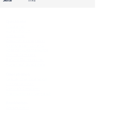
Seite
links
⠀
Quicklinks
Notdienst
Augen-Forum
Arztsuche
Gesundheitsratgeber
Krankheiten von A-Z
Atlas der Augenheilkunde
Online Sehtests
Befund Dolmetscher
Augen auf Guatemala
Operationen
Grauer Star Operation
Lidoperationen
Sehkraft Simulator
Premiumlinsen Vergleich
Krankheiten
Gerstenkorn
Sehschwächen
Patienten Info
OCT