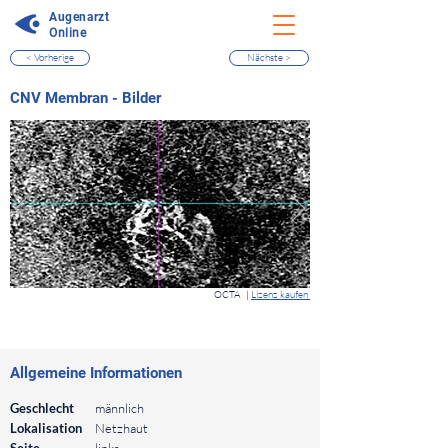
Augenarzt
Online
< Vorherige
Nächste >
⠀
CNV Membran - Bilder
⠀
OCTA
|
Lizenz kaufen
⠀
⠀
Allgemeine Informationen
⠀
Geschlecht
männlich
Lokalisation
Netzhaut