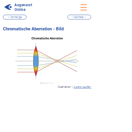
Augenarzt
Online
< Vorherige
Nächste >
⠀
Chromatische Aberration - Bild
⠀
Illustration
|
Lizenz kaufen
⠀
Quicklinks
Notdienst
Augen-Forum
Arztsuche