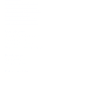
Gesundheitsratgeber
Krankheiten von A-Z
Atlas der Augenheilkunde
Online Sehtests
Befund Dolmetscher
Augen auf Guatemala
Operationen
Grauer Star Operation
Lidoperationen
Sehkraft Simulator
Premiumlinsen Vergleich
Krankheiten
Gerstenkorn
Sehschwächen
Patienten Info
OCT
Für Ärzte/ Kliniken
Profil für Ihre Ordination
Musterfragen Trainer
Diagnose Trainer
Fundus Trainer