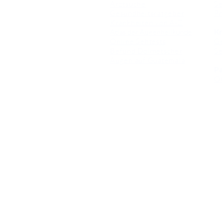
Arztsuche
Se
Gesundheitsratgeber
Pr
Krankheiten von A-Z
Atlas der Augenheilkunde
Kr
Online Sehtests
G
Befund Dolmetscher
S
Augen auf Guatemala
Pa
O