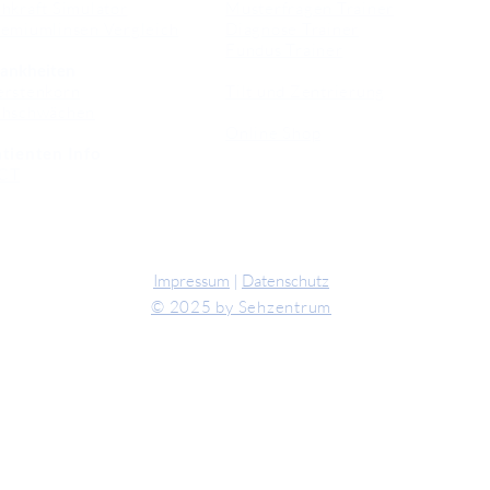
hkraft Simulator
Musterfragen Trainer
emiumlinsen Vergleich
Diagnose Trainer
Fundus Trainer
ankheiten
erstenkorn
Tilt und Zentrierung
ehschwächen
Online Shop
tienten Info
CT
Impressum
|
Datenschutz
© 2025 by Sehzentrum