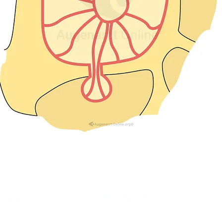
perationen
Für Ärzte/ Kliniken
auer Star Operation
Profil für Ihre Ordination
doperationen