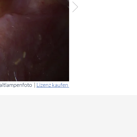
altlampenfoto
|
Lizenz kaufen