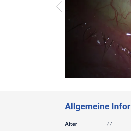
⠀
⠀
Allgemeine Info
⠀
Alter
77