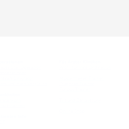
perationen
Für Ärzte/ Kliniken
auer Star Operation
Profil für Ihre Ordination
doperationen
hkraft Simulator
Musterfragen Trainer
emiumlinsen Vergleich
Diagnose Trainer
Fundus Trainer
ankheiten
erstenkorn
Tilt und Zentrierung
ehschwächen
Online Shop
tienten Info
CT