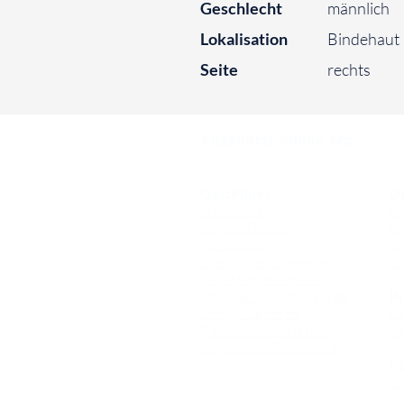
Geschlecht
männlich
Lokalisation
Bindehaut
Seite
rechts
⠀
Augenarzt-online.org
Quicklinks
O
Notdienst
Gr
Augen-Forum
Li
Arztsuche
Se
Gesundheitsratgeber
Pr
Krankheiten von A-Z
Atlas der Augenheilkunde
Kr
Online Sehtests
G
Befund Dolmetscher
S
Augen auf Guatemala
Pa
O