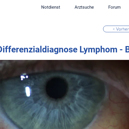
Notdienst
Arztsuche
Forum
< Vorher
Differenzialdiagnose Lymphom - B