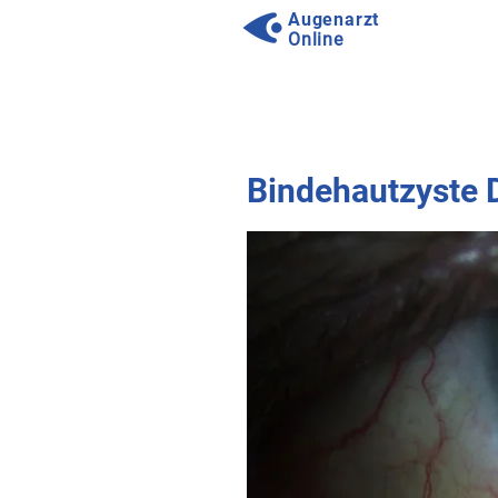
Augenarzt
Online
⠀
⠀
Bindehautzyste 
⠀